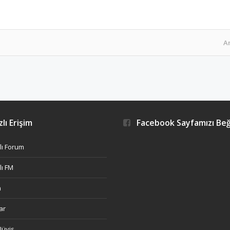
A
lı Erişim
Facebook Sayfamızı Be
ı Forum
ı FM
h
ar
Nüvis