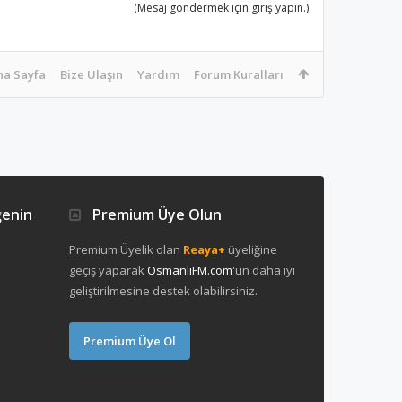
(Mesaj göndermek için giriş yapın.)
na Sayfa
Bize Ulaşın
Yardım
Forum Kuralları
ğenin
Premium Üye Olun
Premium Üyelik olan
Reaya+
üyeliğine
geçiş yaparak
OsmanliFM.com
'un daha iyi
geliştirilmesine destek olabilirsiniz.
Premium Üye Ol