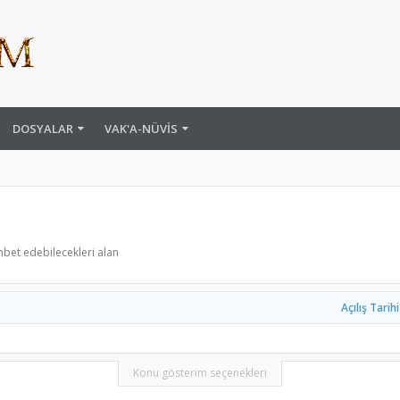
DOSYALAR
VAK'A-NÜVIS
hbet edebilecekleri alan
Açılış Tarihi
Konu gösterim seçenekleri