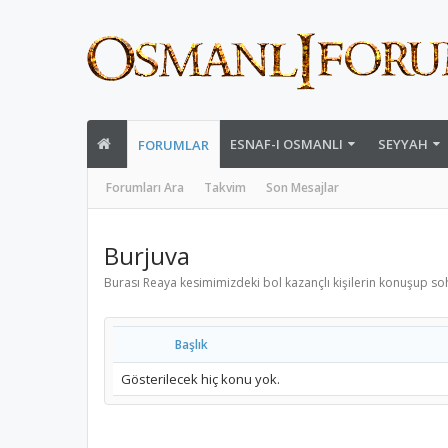
ESNAF-I OSMANLI
SEYYAH
FORUMLAR
Forumları Ara
Takvim
Son Mesajlar
Burjuva
Burası Reaya kesimimizdeki bol kazançlı kişilerin konuşup so
Başlık
Gösterilecek hiç konu yok.