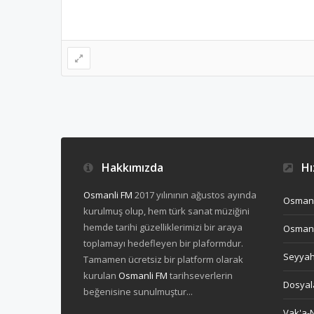
Hakkımızda
Hız
Osmanli FM
2017 yılınının ağustos ayında
Osmanl
kurulmuş olup, hem türk sanat müziğini
hemde tarihi güzelliklerimizi bir araya
Osmanl
toplamayı hedefleyen bir plaformdur.
Seyya
Tamamen ücretsiz bir platform olarak
kurulan
Osmanli FM
tarihseverlerin
Dosyal
beğenisine sunulmuştur...
Vak'a-