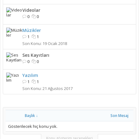
Videolar
0
0
Müzikler
1
1
19 Ocak 2018
Ses Kayıtları
0
0
Yazılım
1
1
21 Ağustos 2017
Başlık ↓
Son Mesaj
Gösterilecek hiç konu yok.
Konu gösterim seçenekleri