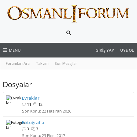
MENU
GIRIŞ YAP
ÜYE OL
Forumları Ara
Takvim
Son Mesajlar
Dosyalar
Evraklar
11
12
22 Haziran 2026
Fotoğraflar
3
3
23 Ekim 2017