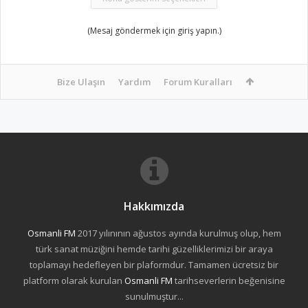
(Mesaj göndermek için giriş yapın.)
Bize Ulaşın
Yardım
Forum Kuralları
Hakkımızda
Osmanli FM
2017 yılınının ağustos ayında kurulmuş olup, hem
türk sanat müziğini hemde tarihi güzelliklerimizi bir araya
toplamayı hedefleyen bir plaformdur. Tamamen ücretsiz bir
platform olarak kurulan
Osmanli FM
tarihseverlerin beğenisine
sunulmuştur...