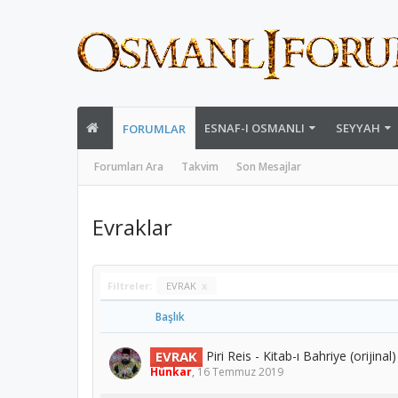
ESNAF-I OSMANLI
SEYYAH
FORUMLAR
Forumları Ara
Takvim
Son Mesajlar
Evraklar
Filtreler:
EVRAK
x
Başlık
EVRAK
Piri Reis - Kitab-ı Bahriye (orijinal)
Hünkar
,
16 Temmuz 2019