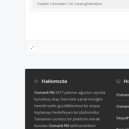
Toplam 1 konudan 1 ile 1 arası gösteriliyor
Hakkımızda
Hız
Osmanli FM
2017 yılınının ağustos ayında
Osmanl
kurulmuş olup, hem türk sanat müziğini
hemde tarihi güzelliklerimizi bir araya
Osmanl
toplamayı hedefleyen bir plaformdur.
Seyya
Tamamen ücretsiz bir platform olarak
kurulan
Osmanli FM
tarihseverlerin