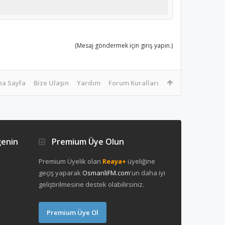
(Mesaj göndermek için giriş yapın.)
na Sayfa
Bize Ulaşın
Yardım
Forum Kuralları
ğenin
Premium Üye Olun
Premium Üyelik olan
Reaya+
üyeliğine
geçiş yaparak
OsmanliFM.com
'un daha iyi
geliştirilmesine destek olabilirsiniz.
Premium Üye Ol