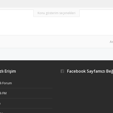
Konu gösterim seçenekleri
A
lı Erişim
Facebook Sayfamızı Be
ı Forum
ı FM
h