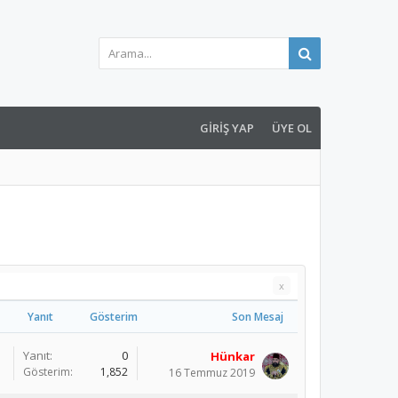
GIRIŞ YAP
ÜYE OL
x
Yanıt
Gösterim
Son Mesaj
Yanıt:
0
Hünkar
Gösterim:
1,852
16 Temmuz 2019