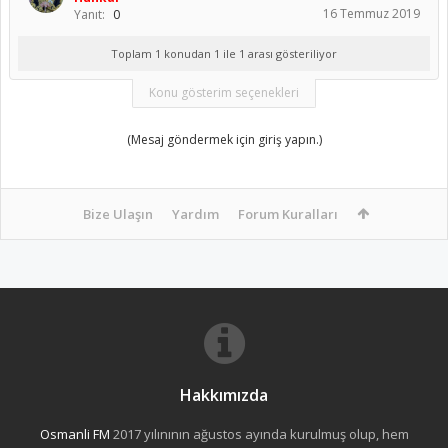
16 Temmuz 2019
Yanıt:
0
Toplam 1 konudan 1 ile 1 arası gösteriliyor
Konu gösterim seçenekleri
(Mesaj göndermek için giriş yapın.)
Bize Ulaşın
Yardım
Forum Kuralları
Hakkımızda
Osmanli FM
2017 yılınının ağustos ayında kurulmuş olup, hem