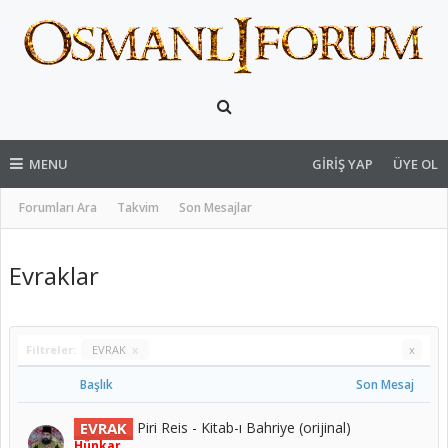
MENU
GIRIŞ YAP
ÜYE OL
Forumları Ara
Takvim
Son Mesajlar
Evraklar
Filtreler:
EVRAK
x
x
Başlık
Son Mesaj
EVRAK
Piri Reis - Kitab-ı Bahriye (orijinal)
Hünkar