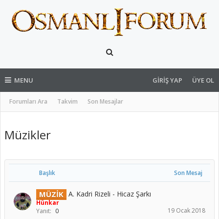
MENU
GIRIŞ YAP
ÜYE OL
Forumları Ara
Takvim
Son Mesajlar
Müzikler
Başlık
Son Mesaj
MÜZİK
A. Kadri Rizeli - Hicaz Şarkı
Hünkar
19 Ocak 2018
Yanıt:
0