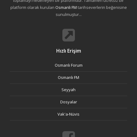
toplamayı hedefleyen bir plaformdur. Tamamen ücretsiz bir
platform olarak kurulan
Osmanli FM
tarihseverlerin beğenisine
sunulmuştur...
Hızlı Erişim
Osmanlı Forum
Osmanlı FM
Seyyah
Dosyalar
Vak'a-Nüvis