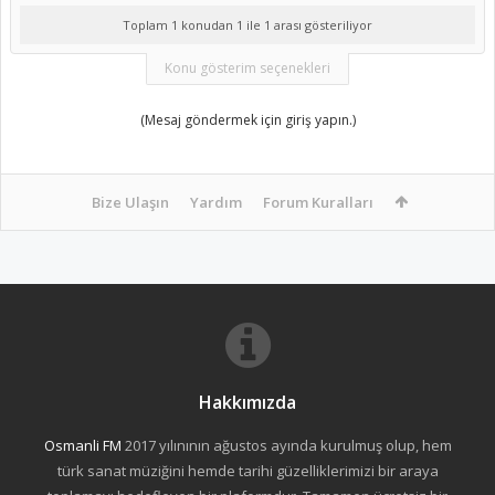
Toplam 1 konudan 1 ile 1 arası gösteriliyor
Konu gösterim seçenekleri
(Mesaj göndermek için giriş yapın.)
Bize Ulaşın
Yardım
Forum Kuralları
Hakkımızda
Osmanli FM
2017 yılınının ağustos ayında kurulmuş olup, hem
türk sanat müziğini hemde tarihi güzelliklerimizi bir araya