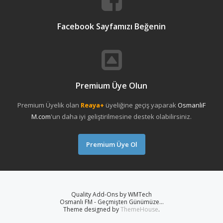
Facebook Sayfamızı Beğenin
Premium Üye Olun
Premium Üyelik olan
Reaya+
üyeliğine geçiş yaparak
OsmanliF
M.com
'un daha iyi geliştirilmesine destek olabilirsiniz.
Premium Üye Ol
Quality Add-Ons by WMTech
Osmanlı FM - Geçmişten Günümüze...
Theme designed by
ThemeHouse
.