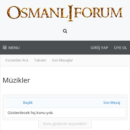
MENU
GIRIŞ YAP
ÜYE OL
Forumları Ara
Takvim
Son Mesajlar
Müzikler
Başlık
Son Mesaj
Gösterilecek hiç konu yok.
Konu gösterim seçenekleri