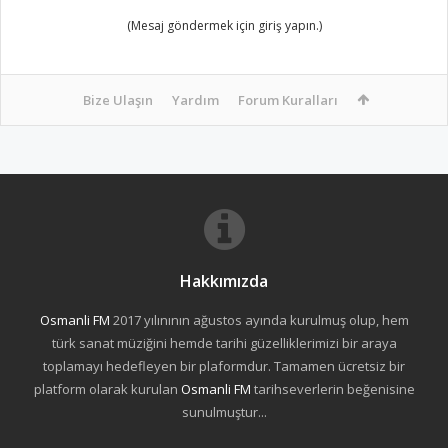
(Mesaj göndermek için giriş yapın.)
Bize Ulaşın
Yardım
Forum Kuralları
Hakkımızda
Osmanli FM
2017 yılınının ağustos ayında kurulmuş olup, hem
türk sanat müziğini hemde tarihi güzelliklerimizi bir araya
toplamayı hedefleyen bir plaformdur. Tamamen ücretsiz bir
platform olarak kurulan
Osmanli FM
tarihseverlerin beğenisine
sunulmuştur...