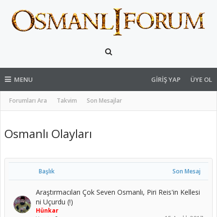
MENU
GIRIŞ YAP
ÜYE OL
Forumları Ara
Takvim
Son Mesajlar
Osmanlı Olayları
Başlık
Son Mesaj
Araştırmacıları Çok Seven Osmanlı, Piri Reis'in Kellesi
ni Uçurdu (!)
Hünkar