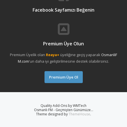
Facebook Sayfamızı Beğenin
Premium Üye Olun
Premium Üyelik olan
Reaya+
üyeliğine geçiş yaparak
OsmanliF
M.com
'un daha iyi geliştirilmesine destek olabilirsiniz.
Premium Üye Ol
Quality Add-Ons by WMTech
Osmanlı FM - Geçmişten Günümüze...
Theme designed by
ThemeHouse
.