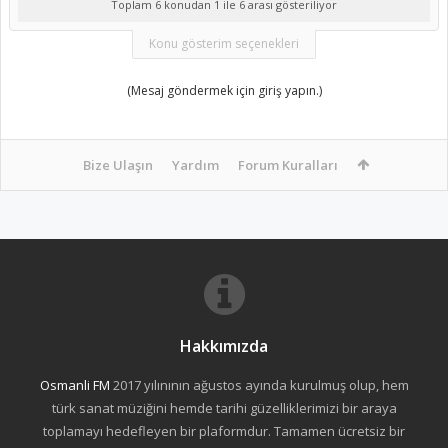
Toplam 6 konudan 1 ile 6 arası gösteriliyor
Konu gösterim seçenekleri
(Mesaj göndermek için giriş yapın.)
Bize Ulaşın
Yardım
Forum Kuralları
Hakkımızda
Osmanli FM
2017 yılınının ağustos ayında kurulmuş olup, hem
türk sanat müziğini hemde tarihi güzelliklerimizi bir araya
toplamayı hedefleyen bir plaformdur. Tamamen ücretsiz bir