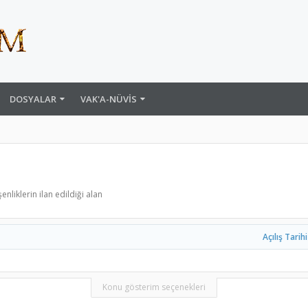
DOSYALAR
VAK'A-NÜVIS
liklerin ilan edildiği alan
Açılış Tarihi
Konu gösterim seçenekleri