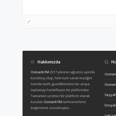
Hakkımızda
Hız
Osmanli FM
2017 yılınının ağustos ayında
Osmanl
kurulmuş olup, hem türk sanat müziğini
hemde tarihi güzelliklerimizi bir araya
Osmanl
toplamayı hedefleyen bir plaformdur.
Seyya
Tamamen ücretsiz bir platform olarak
kurulan
Osmanli FM
tarihseverlerin
Dosyal
beğenisine sunulmuştur...
Vak'a-