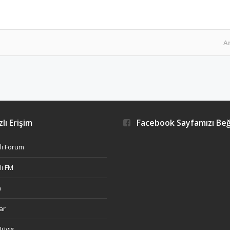
A
lı Erişim
Facebook Sayfamızı Be
ı Forum
ı FM
h
ar
Nüvis