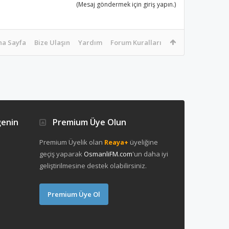
(Mesaj göndermek için giriş yapın.)
na Sayfa
Bize Ulaşın
Yardım
Forum Kuralları
ğenin
Premium Üye Olun
Premium Üyelik olan
Reaya+
üyeliğine
geçiş yaparak
OsmanliFM.com
'un daha iyi
geliştirilmesine destek olabilirsiniz.
Premium Üye Ol