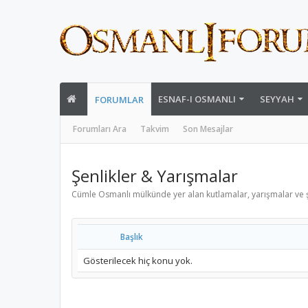
ESNAF-I OSMANLI
SEYYAH
FORUMLAR
Forumları Ara
Takvim
Son Mesajlar
Şenlikler & Yarışmalar
Cümle Osmanlı mülkünde yer alan kutlamalar, yarışmalar ve şen
Başlık
Gösterilecek hiç konu yok.