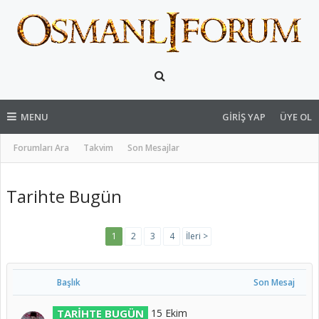
MENU
GIRIŞ YAP
ÜYE OL
Forumları Ara
Takvim
Son Mesajlar
Tarihte Bugün
1
2
3
4
İleri >
Başlık
Son Mesaj
TARİHTE BUGÜN
15 Ekim