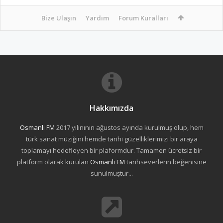
Bize Ulaşın
Yardım
Forum Kuralları
Hakkımızda
Osmanli FM
2017 yılınının ağustos ayında kurulmuş olup, hem
türk sanat müziğini hemde tarihi güzelliklerimizi bir araya
toplamayı hedefleyen bir plaformdur. Tamamen ücretsiz bir
platform olarak kurulan
Osmanli FM
tarihseverlerin beğenisine
sunulmuştur...