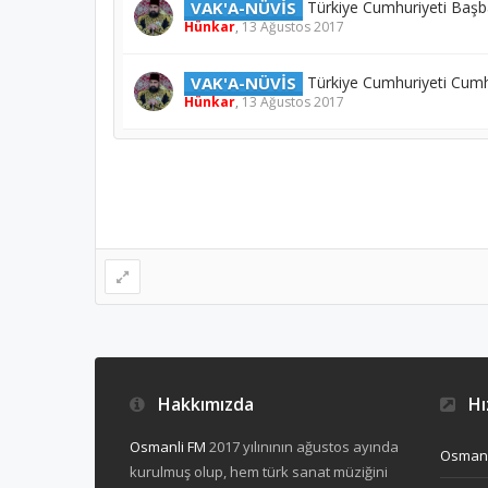
VAK'A-NÜVİS
Türkiye Cumhuriyeti Başb
Hünkar
,
13 Ağustos 2017
VAK'A-NÜVİS
Türkiye Cumhuriyeti Cumh
Hünkar
,
13 Ağustos 2017
Hakkımızda
Hız
Osmanli FM
2017 yılınının ağustos ayında
Osmanl
kurulmuş olup, hem türk sanat müziğini