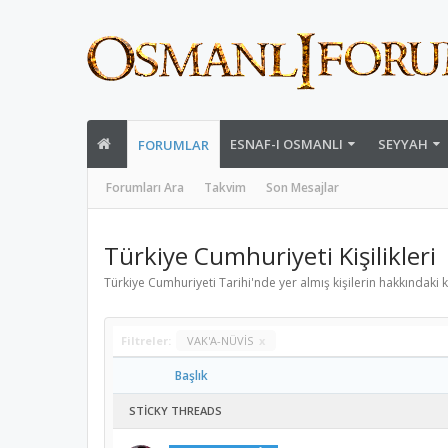
ESNAF-I OSMANLI
SEYYAH
FORUMLAR
Forumları Ara
Takvim
Son Mesajlar
Türkiye Cumhuriyeti Kişilikleri
Türkiye Cumhuriyeti Tarihi'nde yer almış kişilerin hakkındaki 
Filtreler:
VAK'A-NÜVİS
x
Başlık
STICKY THREADS