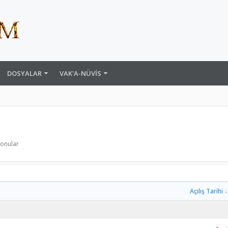
DOSYALAR
VAK'A-NÜVIS
konular
Açılış Tarihi ↓