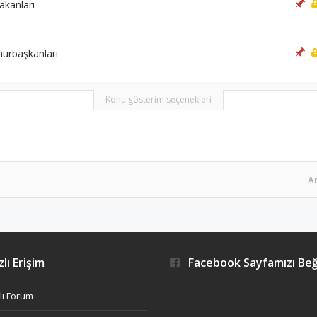
akanları
urbaşkanları
Konu gösterim seçenekleri
A
lı Erişim
Facebook Sayfamızı Be
ı Forum