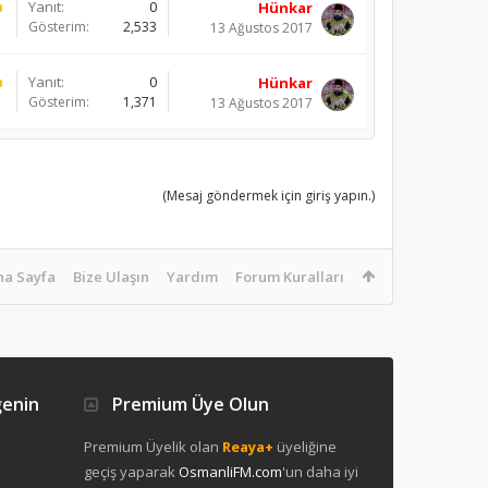
Yanıt:
0
Hünkar
Gösterim:
2,533
13 Ağustos 2017
Yanıt:
0
Hünkar
Gösterim:
1,371
13 Ağustos 2017
(Mesaj göndermek için giriş yapın.)
na Sayfa
Bize Ulaşın
Yardım
Forum Kuralları
ğenin
Premium Üye Olun
Premium Üyelik olan
Reaya+
üyeliğine
geçiş yaparak
OsmanliFM.com
'un daha iyi