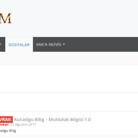
VAK'A-NÜVIS
DOSYALAR
VRAK
Kutadgu Bilig - Mutluluk Bilgisi
1.0
nkar
,
23 Ağustos 2017
adgu Bilig