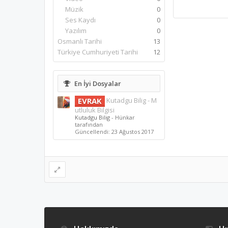
Müzik
0
Ses Kaydı
0
Yazılım
0
Osmanlı Tarihi
13
Türkiye Cumhuriyeti Tarihi
12
En İyi Dosyalar
EVRAK
Kutadgu Bilig - M
utluluk Bilgisi
Kutadgu Bilig
- Hünkar
tarafından
Güncellendi:
23 Ağustos 2017