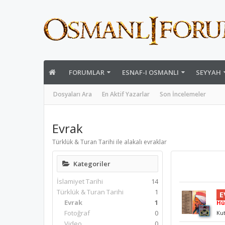
FORUMLAR
ESNAF-I OSMANLI
SEYYAH
Dosyaları Ara
En Aktif Yazarlar
Son İncelemeler
Evrak
Türklük & Turan Tarihi ile alakalı evraklar
Kategoriler
İslamiyet Tarihi
14
Türklük & Turan Tarihi
1
E
Evrak
1
Hü
Fotoğraf
0
Kut
Video
0