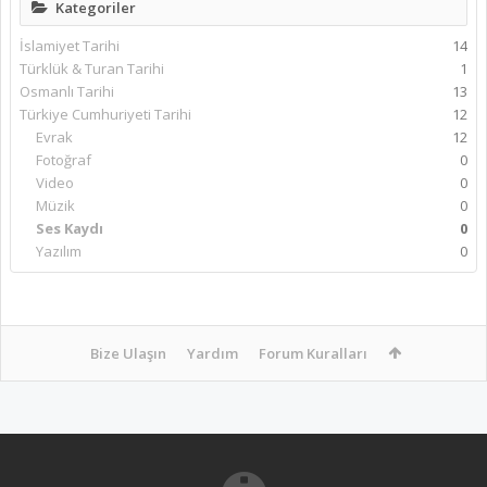
Kategoriler
İslamiyet Tarihi
14
Türklük & Turan Tarihi
1
Osmanlı Tarihi
13
Türkiye Cumhuriyeti Tarihi
12
Evrak
12
Fotoğraf
0
Video
0
Müzik
0
Ses Kaydı
0
Yazılım
0
Bize Ulaşın
Yardım
Forum Kuralları