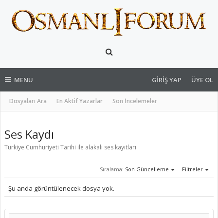
MENU
GIRIŞ YAP
ÜYE OL
Dosyaları Ara
En Aktif Yazarlar
Son İncelemeler
Ses Kaydı
Türkiye Cumhuriyeti Tarihi ile alakalı ses kayıtları
Sıralama:
Son Güncelleme
Filtreler
Şu anda görüntülenecek dosya yok.