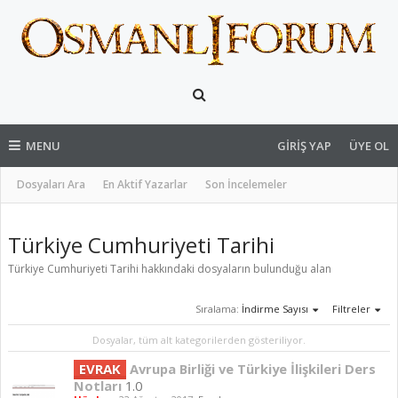
MENU
GIRIŞ YAP
ÜYE OL
Dosyaları Ara
En Aktif Yazarlar
Son İncelemeler
Türkiye Cumhuriyeti Tarihi
Türkiye Cumhuriyeti Tarihi hakkındaki dosyaların bulunduğu alan
Sıralama:
İndirme Sayısı
Filtreler
Dosyalar, tüm alt kategorilerden gösteriliyor.
EVRAK
Avrupa Birliği ve Türkiye İlişkileri Ders
Notları
1.0