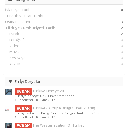
İslamiyet Tarihi
14
Türklük & Turan Tarihi
1
Osmanlı Tarihi
13
Türkiye Cumhuriyeti Tarihi
12
Evrak
12
Fotoğraf
0
Video
0
Müzik
0
Ses Kaydı
0
Yazılım
0
En İyi Dosyalar
EVRAK
Türkiye Nereye Ait
Türkiye Nereye Ait
- Hünkar tarafından
Güncellendi:
16 Ekim 2017
EVRAK
Türkiye - Avrupa Birliği Gümrük Birliği
Türkiye - Avrupa Birliği Gümrük Birliği
- Hünkar tarafından
Güncellendi:
16 Ekim 2017
EVRAK
The Westernization Of Turkey