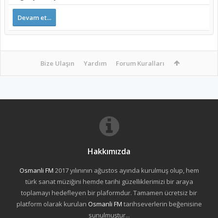
Devam et...
Bize Ulaşın
Yardım
Forum Kuralları
Hakkımızda
Osmanli FM
2017 yılınının ağustos ayında kurulmuş olup, hem
türk sanat müziğini hemde tarihi güzelliklerimizi bir araya
toplamayı hedefleyen bir plaformdur. Tamamen ücretsiz bir
platform olarak kurulan
Osmanli FM
tarihseverlerin beğenisine
sunulmuştur...