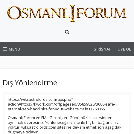
MENU
GIRIŞ YAP
ÜYE OL
Dış Yönlendirme
https://wiki.astrolords.com/api.php?
action=https://kwork.com/offpageseo/35859826/3000-safe-
eternal-seo-backlinks-for-your-website?ref=11268055
Osmanlı Forum ve FM - Geçmişten Günümüze... sitesinden
ayrılmak üzeresiniz. Yönleneceğiniz site ile hiç bir bağlantımız
yoktur. wiki.astrolords.com sitesine devam etmek için aşağıdaki
düğmeye tıklayın.