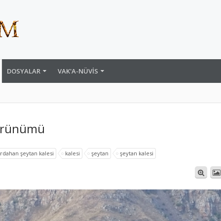
DOSYALAR
VAK'A-NÜVIS
Görünümü
rdahan şeytan kalesi
kalesi
şeytan
şeytan kalesi