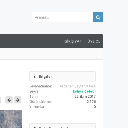
GIRIŞ YAP
ÜYE OL
Bilgiler
Seyahatname:
Ardahan Şeytan Kalesi
Seyyah:
Evliya Çelebi
Tarih:
22 Ekim 2017
Görüntüleme:
2,126
Yorumlar:
0