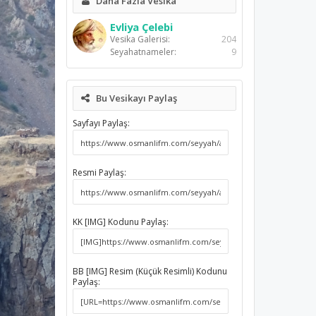
Daha Fazla Vesika
Evliya Çelebi
Vesika Galerisi:
204
Seyahatnameler:
9
Bu Vesikayı Paylaş
Sayfayı Paylaş:
Resmi Paylaş:
KK [IMG] Kodunu Paylaş:
BB [IMG] Resim (Küçük Resimli) Kodunu
Paylaş: