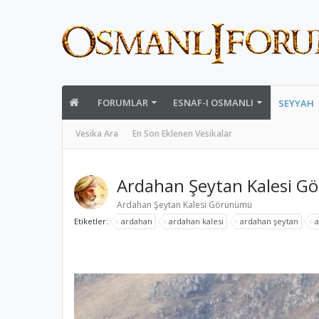
FORUMLAR
ESNAF-I OSMANLI
SEYYAH
Vesika Ara
En Son Eklenen Vesikalar
Ardahan Şeytan Kalesi 
Ardahan Şeytan Kalesi Görünümü
Etiketler:
ardahan
ardahan kalesi
ardahan şeytan
a