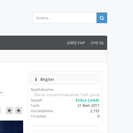
GIRIŞ YAP
ÜYE OL
Bilgiler
Seyahatname:
rı
Bilecik Osmanlı Padişahları Tarih Şeridi
Seyyah:
Evliya Çelebi
Tarih:
21 Ekim 2017
Görüntüleme:
2,155
Yorumlar:
0