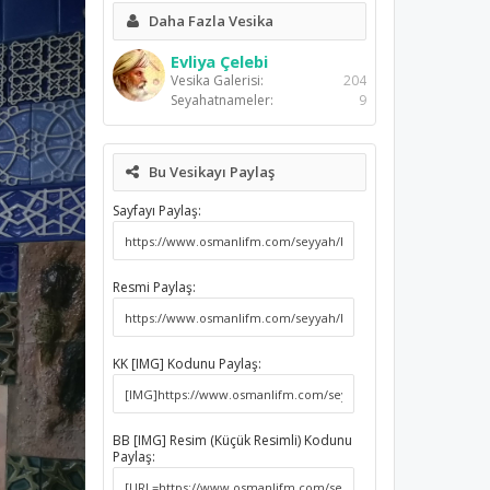
Daha Fazla Vesika
Evliya Çelebi
Vesika Galerisi:
204
Seyahatnameler:
9
Bu Vesikayı Paylaş
Sayfayı Paylaş:
Resmi Paylaş:
KK [IMG] Kodunu Paylaş:
BB [IMG] Resim (Küçük Resimli) Kodunu
Paylaş: