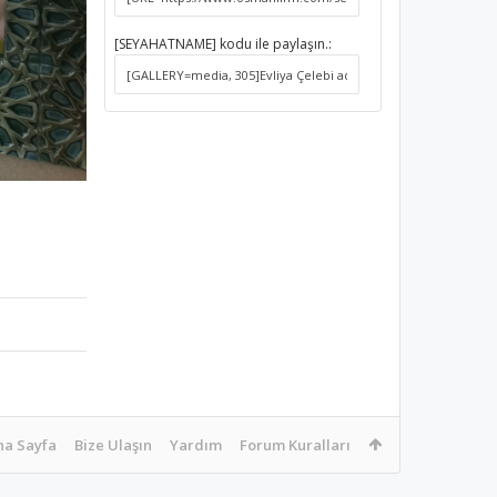
[SEYAHATNAME] kodu ile paylaşın.:
na Sayfa
Bize Ulaşın
Yardım
Forum Kuralları