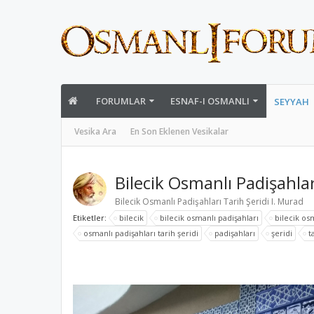
FORUMLAR
ESNAF-I OSMANLI
SEYYAH
Vesika Ara
En Son Eklenen Vesikalar
Bilecik Osmanlı Padişahlar
Bilecik Osmanlı Padişahları Tarih Şeridi I. Murad
Etiketler:
bilecik
bilecik osmanlı padişahları
bilecik osm
osmanlı padişahları tarih şeridi
padişahları
şeridi
t