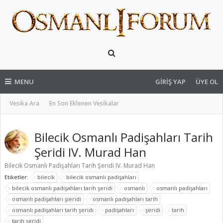
MENU
GIRIŞ YAP
ÜYE OL
Vesika Ara
En Son Eklenen Vesikalar
Bilecik Osmanlı Padişahları Tarih
Şeridi IV. Murad Han
Bilecik Osmanlı Padişahları Tarih Şeridi IV. Murad Han
Etiketler:
bilecik
bilecik osmanlı padişahları
bilecik osmanlı padişahları tarih şeridi
osmanlı
osmanlı padişahları
osmanlı padişahları şieridi
osmanlı padişahları tarih
osmanlı padişahları tarih şeridi
padişahları
şeridi
tarih
tarih şeridi