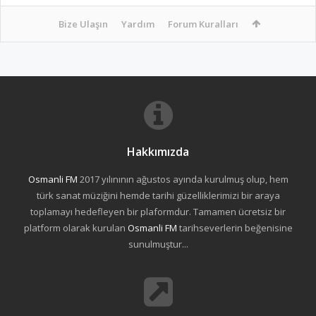
Bize Ulaşın
Yardım
Forum Kuralları
Hakkımızda
Osmanli FM
2017 yılınının ağustos ayında kurulmuş olup, hem
türk sanat müziğini hemde tarihi güzelliklerimizi bir araya
toplamayı hedefleyen bir plaformdur. Tamamen ücretsiz bir
platform olarak kurulan
Osmanli FM
tarihseverlerin beğenisine
sunulmuştur...