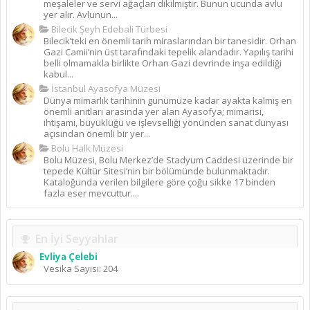
meşaleler ve servi ağaçları dikilmiştir. Bunun ucunda avlu
yer alır. Avlunun...
Bilecik Şeyh Edebali Türbesi
Bilecik’teki en önemli tarih miraslarından bir tanesidir. Orhan
Gazi Camii’nin üst tarafındaki tepelik alandadır. Yapılış tarihi
belli olmamakla birlikte Orhan Gazi devrinde inşa edildiği
kabul...
İstanbul Ayasofya Müzesi
Dünya mimarlık tarihinin günümüze kadar ayakta kalmış en
önemli anıtları arasında yer alan Ayasofya; mimarisi,
ihtişamı, büyüklüğü ve işlevselliği yönünden sanat dünyası
açısından önemli bir yer...
Bolu Halk Müzesi
Bolu Müzesi, Bolu Merkez’de Stadyum Caddesi üzerinde bir
tepede Kültür Sitesi’nin bir bölümünde bulunmaktadır.
Kataloğunda verilen bilgilere göre çoğu sikke 17 binden
fazla eser mevcuttur....
En İyi Seyyahlar
Evliya Çelebi
Vesika Sayısı: 204