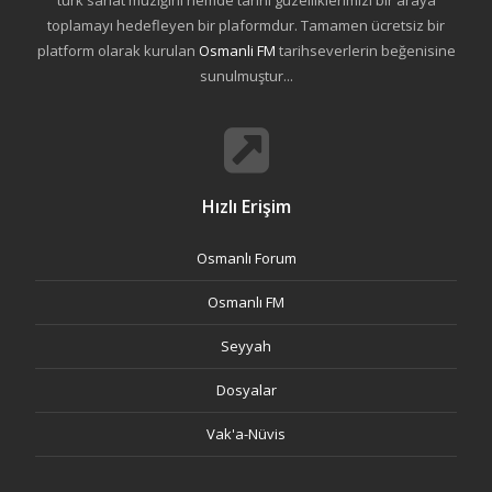
türk sanat müziğini hemde tarihi güzelliklerimizi bir araya
toplamayı hedefleyen bir plaformdur. Tamamen ücretsiz bir
platform olarak kurulan
Osmanli FM
tarihseverlerin beğenisine
sunulmuştur...
Hızlı Erişim
Osmanlı Forum
Osmanlı FM
Seyyah
Dosyalar
Vak'a-Nüvis