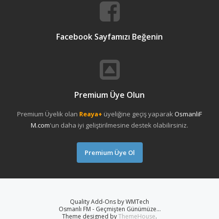
Facebook Sayfamızı Beğenin
Premium Üye Olun
Premium Üyelik olan
Reaya+
üyeliğine geçiş yaparak
OsmanliF
M.com
'un daha iyi geliştirilmesine destek olabilirsiniz.
Premium Üye Ol
Quality Add-Ons by WMTech
Osmanlı FM - Geçmişten Günümüze...
Theme designed by
ThemeHouse
.