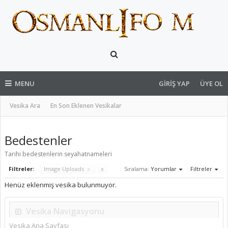
MENU
GIRIŞ YAP
ÜYE OL
Vesika Ara
En Son Eklenen Vesikalar
Bedestenler
Tarihi bedestenlerin seyahatnameleri
Filtreler:
Image Uploads
x
x
Sıralama:
Yorumlar
Filtreler
Henüz eklenmiş vesika bulunmuyor.
Vesika Navigasyonu
Vesika Ana Sayfası