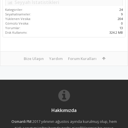
Seyyah İstatistikleri
Kategoriler:
24
Seyahatnameler:
9
Yüklenen Vesika:
204
Gömülü Vesika:
0
Yorumlar:
13
Disk Kullanımı:
324.2 MB
Bize Ulaşın
Yardım
Forum Kuralları
Hakkımızda
Osmanli FM
2017 yılınının ağustos ayında kurulmuş olup, hem