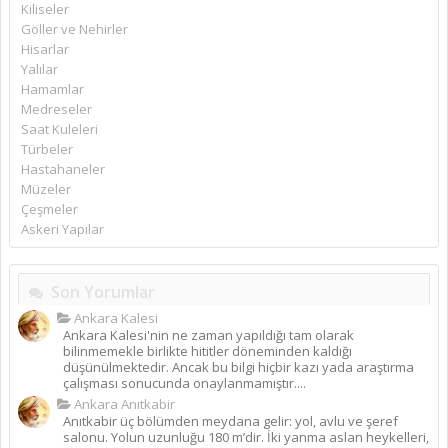
Kiliseler
Göller ve Nehirler
Hisarlar
Yalılar
Hamamlar
Medreseler
Saat Kuleleri
Türbeler
Hastahaneler
Müzeler
Çeşmeler
Askeri Yapılar
Son Yorumlar
Ankara Kalesi
Ankara Kalesi'nin ne zaman yapıldığı tam olarak
bilinmemekle birlikte hititler döneminden kaldığı
düşünülmektedir. Ancak bu bilgi hiçbir kazı yada araştırma
çalışması sonucunda onaylanmamıştır....
Ankara Anıtkabir
Anıtkabir üç bölümden meydana gelir: yol, avlu ve şeref
salonu. Yolun uzunluğu 180 m’dir. İki yanma aslan heykelleri,