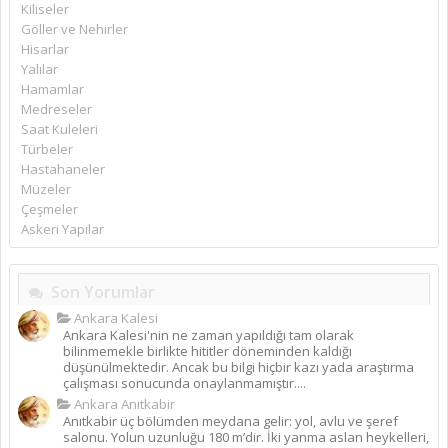
Kiliseler
Göller ve Nehirler
Hisarlar
Yalılar
Hamamlar
Medreseler
Saat Kuleleri
Türbeler
Hastahaneler
Müzeler
Çeşmeler
Askeri Yapılar
Son Yorumlar
Ankara Kalesi
Ankara Kalesi'nin ne zaman yapıldığı tam olarak
bilinmemekle birlikte hititler döneminden kaldığı
düşünülmektedir. Ancak bu bilgi hiçbir kazı yada araştırma
çalışması sonucunda onaylanmamıştır....
Ankara Anıtkabir
Anıtkabir üç bölümden meydana gelir: yol, avlu ve şeref
salonu. Yolun uzunluğu 180 m’dir. İki yanma aslan heykelleri,