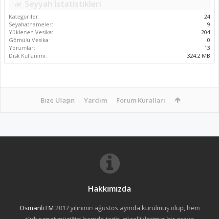
Seyyah İstatistikleri
Kategoriler:
24
Seyahatnameler:
9
Yüklenen Vesika:
204
Gömülü Vesika:
0
Yorumlar:
13
Disk Kullanımı:
324.2 MB
Bize Ulaşın
Yardım
Forum Kuralları
Hakkımızda
Osmanli FM
2017 yılınının ağustos ayında kurulmuş olup, hem