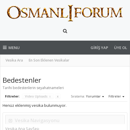
MENU
GIRIŞ YAP
ÜYE OL
Vesika Ara
En Son Eklenen Vesikalar
Bedestenler
Tarihi bedestenlerin seyahatnameleri
Filtreler:
Video Uploads
x
x
Sıralama:
Yorumlar
Filtreler
Henüz eklenmiş vesika bulunmuyor.
Vesika Navigasyonu
Vesika Ana Sayfası