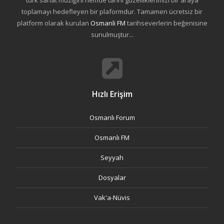
türk sanat müziğini hemde tarihi güzelliklerimizi bir araya
toplamayı hedefleyen bir plaformdur. Tamamen ücretsiz bir
platform olarak kurulan
Osmanli FM
tarihseverlerin beğenisine
sunulmuştur...
Hızlı Erişim
Osmanlı Forum
Osmanlı FM
Seyyah
Dosyalar
Vak'a-Nüvis