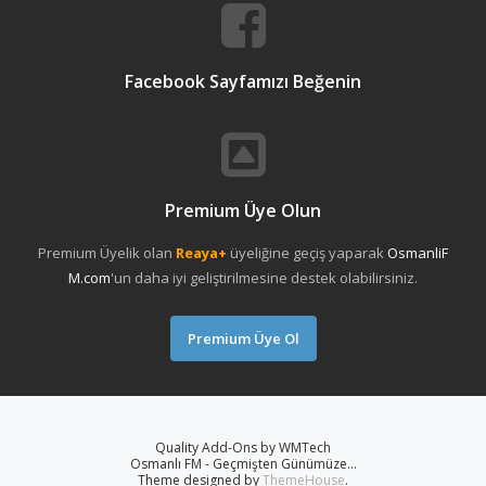
Facebook Sayfamızı Beğenin
Premium Üye Olun
Premium Üyelik olan
Reaya+
üyeliğine geçiş yaparak
OsmanliF
M.com
'un daha iyi geliştirilmesine destek olabilirsiniz.
Premium Üye Ol
Quality Add-Ons by WMTech
Osmanlı FM - Geçmişten Günümüze...
Theme designed by
ThemeHouse
.