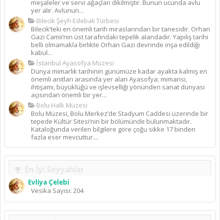
meşaleler ve servi ağaçları dikilmiştir. Bunun ucunda avlu
yer alır. Avlunun...
Bilecik Şeyh Edebali Türbesi
Bilecik’teki en önemli tarih miraslarından bir tanesidir. Orhan
Gazi Camii’nin üst tarafındaki tepelik alandadır. Yapılış tarihi
belli olmamakla birlikte Orhan Gazi devrinde inşa edildiği
kabul...
İstanbul Ayasofya Müzesi
Dünya mimarlık tarihinin günümüze kadar ayakta kalmış en
önemli anıtları arasında yer alan Ayasofya; mimarisi,
ihtişamı, büyüklüğü ve işlevselliği yönünden sanat dünyası
açısından önemli bir yer...
Bolu Halk Müzesi
Bolu Müzesi, Bolu Merkez’de Stadyum Caddesi üzerinde bir
tepede Kültür Sitesi’nin bir bölümünde bulunmaktadır.
Kataloğunda verilen bilgilere göre çoğu sikke 17 binden
fazla eser mevcuttur....
En İyi Seyyahlar
Evliya Çelebi
Vesika Sayısı: 204