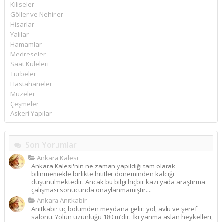
Kiliseler
Göller ve Nehirler
Hisarlar
Yalılar
Hamamlar
Medreseler
Saat Kuleleri
Türbeler
Hastahaneler
Müzeler
Çeşmeler
Askeri Yapılar
Son Yorumlar
Ankara Kalesi
Ankara Kalesi'nin ne zaman yapıldığı tam olarak
bilinmemekle birlikte hititler döneminden kaldığı
düşünülmektedir. Ancak bu bilgi hiçbir kazı yada araştırma
çalışması sonucunda onaylanmamıştır....
Ankara Anıtkabir
Anıtkabir üç bölümden meydana gelir: yol, avlu ve şeref
salonu. Yolun uzunluğu 180 m’dir. İki yanma aslan heykelleri,