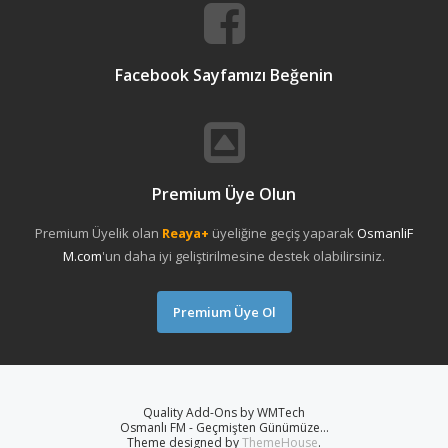
Facebook Sayfamızı Beğenin
Premium Üye Olun
Premium Üyelik olan
Reaya+
üyeliğine geçiş yaparak
OsmanliF
M.com
'un daha iyi geliştirilmesine destek olabilirsiniz.
Premium Üye Ol
Quality Add-Ons by WMTech
Osmanlı FM - Geçmişten Günümüze...
Theme designed by
ThemeHouse
.