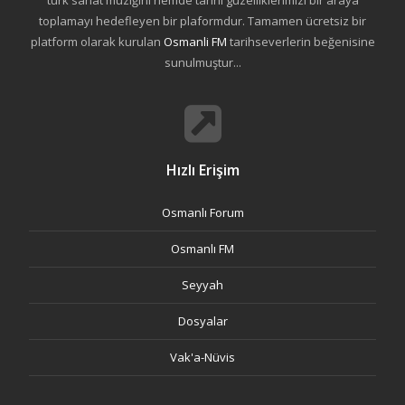
türk sanat müziğini hemde tarihi güzelliklerimizi bir araya
toplamayı hedefleyen bir plaformdur. Tamamen ücretsiz bir
platform olarak kurulan
Osmanli FM
tarihseverlerin beğenisine
sunulmuştur...
Hızlı Erişim
Osmanlı Forum
Osmanlı FM
Seyyah
Dosyalar
Vak'a-Nüvis