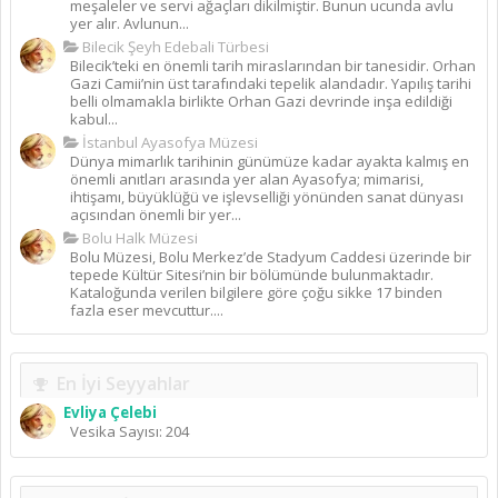
meşaleler ve servi ağaçları dikilmiştir. Bunun ucunda avlu
yer alır. Avlunun...
Bilecik Şeyh Edebali Türbesi
Bilecik’teki en önemli tarih miraslarından bir tanesidir. Orhan
Gazi Camii’nin üst tarafındaki tepelik alandadır. Yapılış tarihi
belli olmamakla birlikte Orhan Gazi devrinde inşa edildiği
kabul...
İstanbul Ayasofya Müzesi
Dünya mimarlık tarihinin günümüze kadar ayakta kalmış en
önemli anıtları arasında yer alan Ayasofya; mimarisi,
ihtişamı, büyüklüğü ve işlevselliği yönünden sanat dünyası
açısından önemli bir yer...
Bolu Halk Müzesi
Bolu Müzesi, Bolu Merkez’de Stadyum Caddesi üzerinde bir
tepede Kültür Sitesi’nin bir bölümünde bulunmaktadır.
Kataloğunda verilen bilgilere göre çoğu sikke 17 binden
fazla eser mevcuttur....
En İyi Seyyahlar
Evliya Çelebi
Vesika Sayısı: 204