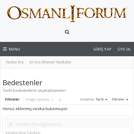
MENU
GIRIŞ YAP
ÜYE OL
Vesika Ara
En Son Eklenen Vesikalar
Bedestenler
Tarihi bedestenlerin seyahatnameleri
Filtreler:
Image Uploads
x
x
Sıralama:
Tarih
Filtreler
Henüz eklenmiş vesika bulunmuyor.
Vesika Navigasyonu
Vesika Ana Sayfası