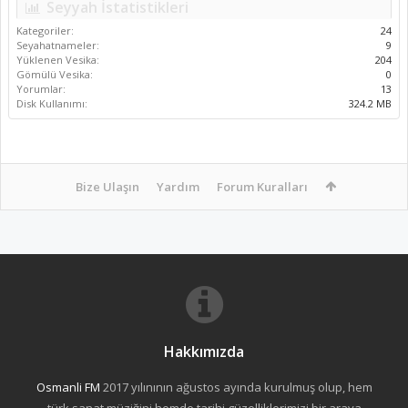
Seyyah İstatistikleri
Kategoriler:
24
Seyahatnameler:
9
Yüklenen Vesika:
204
Gömülü Vesika:
0
Yorumlar:
13
Disk Kullanımı:
324.2 MB
Bize Ulaşın
Yardım
Forum Kuralları
Hakkımızda
Osmanli FM
2017 yılınının ağustos ayında kurulmuş olup, hem