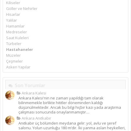
Kiliseler
Göller ve Nehirler
Hisarlar
Yalılar
Hamamlar
Medreseler
Saat Kuleleri
Türbeler
Hastahaneler
Müzeler
Çeşmeler
Askeri Yapılar
Son Yorumlar
Ankara Kalesi
Ankara Kalesi'nin ne zaman yapıldığı tam olarak
bilinmemekle birlikte hititler döneminden kaldığı
düşünülmektedir. Ancak bu bilgi hiçbir kazı yada araştırma
çalışması sonucunda onaylanmamıştır....
Ankara Anıtkabir
Anıtkabir üç bölümden meydana gelir: yol, avlu ve şeref
salonu. Yolun uzunluğu 180 m’dir. İki yanma aslan heykelleri,