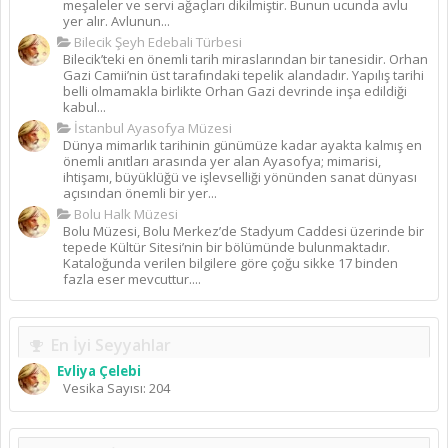
meşaleler ve servi ağaçları dikilmiştir. Bunun ucunda avlu
yer alır. Avlunun...
Bilecik Şeyh Edebali Türbesi
Bilecik’teki en önemli tarih miraslarından bir tanesidir. Orhan
Gazi Camii’nin üst tarafındaki tepelik alandadır. Yapılış tarihi
belli olmamakla birlikte Orhan Gazi devrinde inşa edildiği
kabul...
İstanbul Ayasofya Müzesi
Dünya mimarlık tarihinin günümüze kadar ayakta kalmış en
önemli anıtları arasında yer alan Ayasofya; mimarisi,
ihtişamı, büyüklüğü ve işlevselliği yönünden sanat dünyası
açısından önemli bir yer...
Bolu Halk Müzesi
Bolu Müzesi, Bolu Merkez’de Stadyum Caddesi üzerinde bir
tepede Kültür Sitesi’nin bir bölümünde bulunmaktadır.
Kataloğunda verilen bilgilere göre çoğu sikke 17 binden
fazla eser mevcuttur....
En İyi Seyyahlar
Evliya Çelebi
Vesika Sayısı: 204