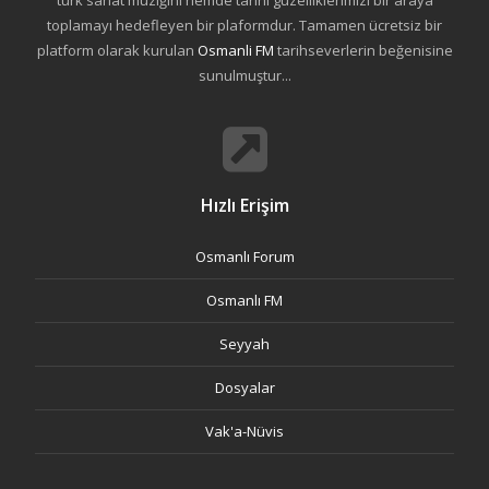
türk sanat müziğini hemde tarihi güzelliklerimizi bir araya
toplamayı hedefleyen bir plaformdur. Tamamen ücretsiz bir
platform olarak kurulan
Osmanli FM
tarihseverlerin beğenisine
sunulmuştur...
Hızlı Erişim
Osmanlı Forum
Osmanlı FM
Seyyah
Dosyalar
Vak'a-Nüvis