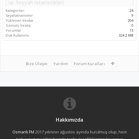
Seyyah İstatistikleri
Kategoriler:
24
Seyahatnameler:
9
Yüklenen Vesika:
204
Gömülü Vesika:
0
Yorumlar:
13
Disk Kullanımı:
324.2 MB
Bize Ulaşın
Yardım
Forum Kuralları
Hakkımızda
Osmanli FM
2017 yılınının ağustos ayında kurulmuş olup, hem