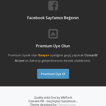
Facebook Sayfamızı Beğenin
Premium Üye Olun
Premium Üyelik olan
Reaya+
üyeliğine geçiş yaparak
OsmanliF
M.com
'un daha iyi geliştirilmesine destek olabilirsiniz.
Premium Üye Ol
Quality Add-Ons by WMTech
Osmanlı FM - Geçmişten Günümüze...
Theme designed by
ThemeHouse
.