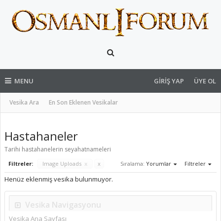
MENU
GIRIŞ YAP
ÜYE OL
Vesika Ara
En Son Eklenen Vesikalar
Hastahaneler
Tarihi hastahanelerin seyahatnameleri
Filtreler:
Image Uploads
x
x
Sıralama:
Yorumlar
Filtreler
Henüz eklenmiş vesika bulunmuyor.
Vesika Navigasyonu
Vesika Ana Sayfası