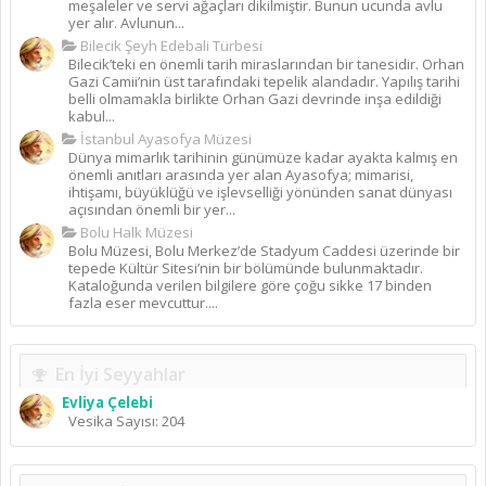
meşaleler ve servi ağaçları dikilmiştir. Bunun ucunda avlu
yer alır. Avlunun...
Bilecik Şeyh Edebali Türbesi
Bilecik’teki en önemli tarih miraslarından bir tanesidir. Orhan
Gazi Camii’nin üst tarafındaki tepelik alandadır. Yapılış tarihi
belli olmamakla birlikte Orhan Gazi devrinde inşa edildiği
kabul...
İstanbul Ayasofya Müzesi
Dünya mimarlık tarihinin günümüze kadar ayakta kalmış en
önemli anıtları arasında yer alan Ayasofya; mimarisi,
ihtişamı, büyüklüğü ve işlevselliği yönünden sanat dünyası
açısından önemli bir yer...
Bolu Halk Müzesi
Bolu Müzesi, Bolu Merkez’de Stadyum Caddesi üzerinde bir
tepede Kültür Sitesi’nin bir bölümünde bulunmaktadır.
Kataloğunda verilen bilgilere göre çoğu sikke 17 binden
fazla eser mevcuttur....
En İyi Seyyahlar
Evliya Çelebi
Vesika Sayısı: 204