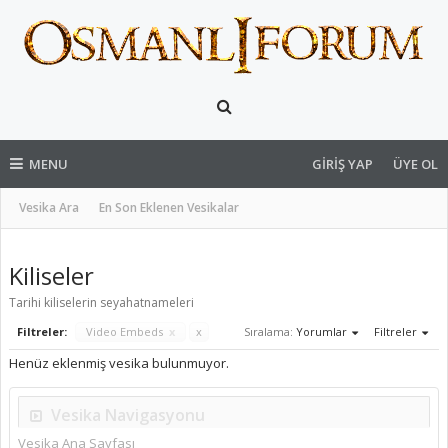
MENU
GIRIŞ YAP
ÜYE OL
Vesika Ara
En Son Eklenen Vesikalar
Kiliseler
Tarihi kiliselerin seyahatnameleri
Filtreler:
Video Embeds
x
x
Sıralama:
Yorumlar
Filtreler
Henüz eklenmiş vesika bulunmuyor.
Vesika Navigasyonu
Vesika Ana Sayfası