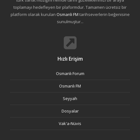
türk sanat müziğini hemde tarihi güzelliklerimizi bir araya
toplamayı hedefleyen bir plaformdur. Tamamen ücretsiz bir
platform olarak kurulan
Osmanli FM
tarihseverlerin beğenisine
sunulmuştur...
Hızlı Erişim
Osmanlı Forum
Osmanlı FM
Seyyah
Dosyalar
Vak'a-Nüvis