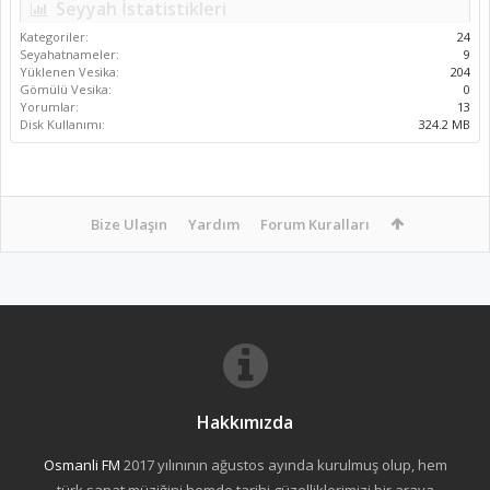
Seyyah İstatistikleri
Kategoriler:
24
Seyahatnameler:
9
Yüklenen Vesika:
204
Gömülü Vesika:
0
Yorumlar:
13
Disk Kullanımı:
324.2 MB
Bize Ulaşın
Yardım
Forum Kuralları
Hakkımızda
Osmanli FM
2017 yılınının ağustos ayında kurulmuş olup, hem