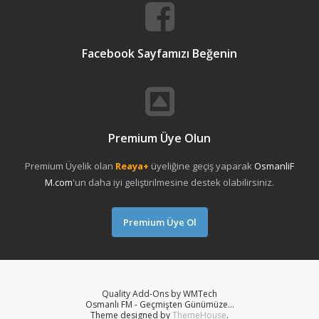
Facebook Sayfamızı Beğenin
Premium Üye Olun
Premium Üyelik olan
Reaya+
üyeliğine geçiş yaparak
OsmanliF
M.com
'un daha iyi geliştirilmesine destek olabilirsiniz.
Premium Üye Ol
Quality Add-Ons by WMTech
Osmanlı FM - Geçmişten Günümüze...
Theme designed by
ThemeHouse
.