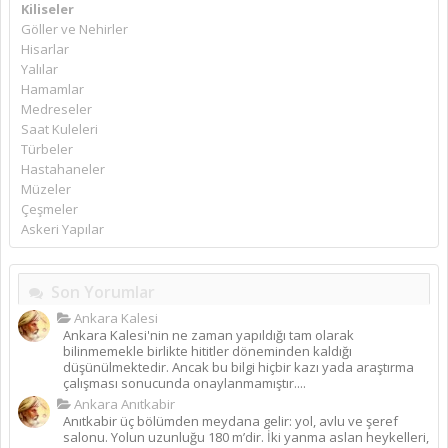
Kiliseler
Göller ve Nehirler
Hisarlar
Yalılar
Hamamlar
Medreseler
Saat Kuleleri
Türbeler
Hastahaneler
Müzeler
Çeşmeler
Askeri Yapılar
Son Yorumlar
Ankara Kalesi
Ankara Kalesi'nin ne zaman yapıldığı tam olarak
bilinmemekle birlikte hititler döneminden kaldığı
düşünülmektedir. Ancak bu bilgi hiçbir kazı yada araştırma
çalışması sonucunda onaylanmamıştır....
Ankara Anıtkabir
Anıtkabir üç bölümden meydana gelir: yol, avlu ve şeref
salonu. Yolun uzunluğu 180 m’dir. İki yanma aslan heykelleri,