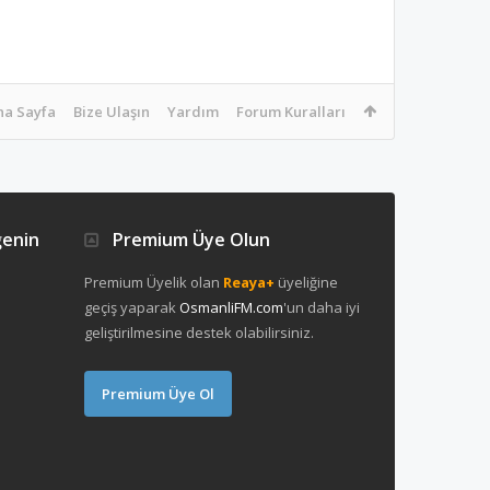
na Sayfa
Bize Ulaşın
Yardım
Forum Kuralları
ğenin
Premium Üye Olun
Premium Üyelik olan
Reaya+
üyeliğine
geçiş yaparak
OsmanliFM.com
'un daha iyi
geliştirilmesine destek olabilirsiniz.
Premium Üye Ol