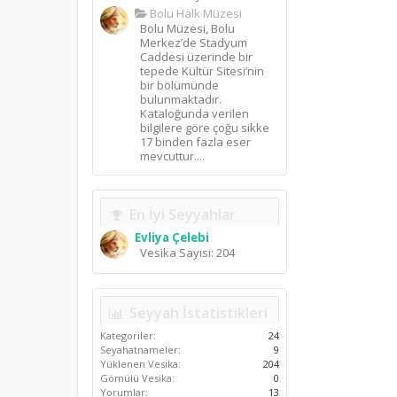
Bolu Halk Müzesi
Bolu Müzesi, Bolu
Merkez’de Stadyum
Caddesi üzerinde bir
tepede Kültür Sitesi’nin
bir bölümünde
bulunmaktadır.
Kataloğunda verilen
bilgilere göre çoğu sikke
17 binden fazla eser
mevcuttur....
En İyi Seyyahlar
Evliya Çelebi
Vesika Sayısı: 204
Seyyah İstatistikleri
Kategoriler:
24
Seyahatnameler:
9
Yüklenen Vesika:
204
Gömülü Vesika:
0
Yorumlar:
13