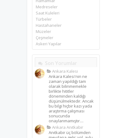
Hamamlar
Medreseler
Saat Kuleleri
Türbeler
Hastahaneler
Müzeler
Çeşmeler
Askeri Yapılar
Son Yorumlar
Ankara Kalesi
Ankara Kalesi'nin ne
zaman yapıldığı tam
olarak bilinmemekle
birlikte hititler
döneminden kaldığı
düşünülmektedir. Ancak
bu bilgi hiçbir kazı yada
araştırma çalışması
sonucunda
onaylanmamıştır....
Ankara Anıtkabir
Anıtkabir üç bölümden
meydana gelir: yol, avlu