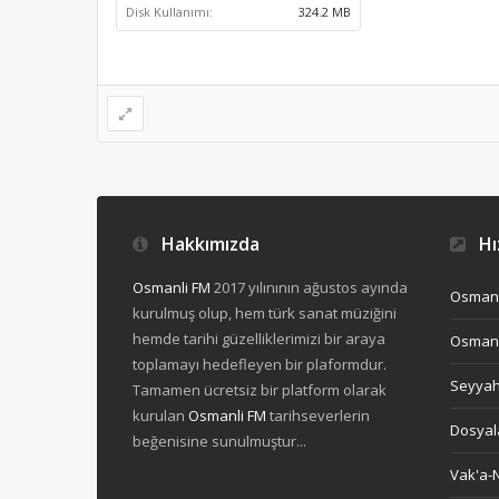
Disk Kullanımı:
324.2 MB
Hakkımızda
Hız
Osmanli FM
2017 yılınının ağustos ayında
Osmanl
kurulmuş olup, hem türk sanat müziğini
hemde tarihi güzelliklerimizi bir araya
Osmanl
toplamayı hedefleyen bir plaformdur.
Seyya
Tamamen ücretsiz bir platform olarak
kurulan
Osmanli FM
tarihseverlerin
Dosyal
beğenisine sunulmuştur...
Vak'a-