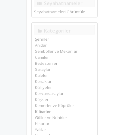
Seyahatnameler
Seyahatnameleri Görüntüle
Kategoriler
Şehirler
Anıtlar
Semboller ve Mekanlar
Camiler
Bedestenler
Saraylar
Kaleler
Konaklar
Külliyeler
Kervansaraylar
Köşkler
Kemerler ve Köprüler
Kiliseler
Göller ve Nehirler
Hisarlar
Yalılar