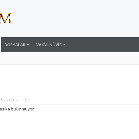
DOSYALAR
VAK'A-NÜVIS
 Uploads
x
x
esika bulunmuyor.