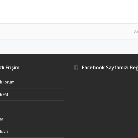
A
lı Erişim
Facebook Sayfamızı Be
ı Forum
ı FM
h
ar
Nüvis