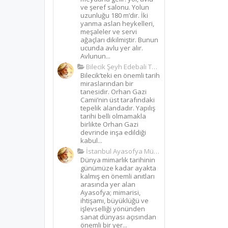
ve şeref salonu. Yolun
uzunluğu 180 m’dir. İki
yanma aslan heykelleri,
meşaleler ve servi
ağaçları dikilmiştir. Bunun
ucunda avlu yer alır.
Avlunun...
Bilecik Şeyh Edebali Türbesi
Bilecik’teki en önemli tarih
miraslarından bir
tanesidir. Orhan Gazi
Camii’nin üst tarafındaki
tepelik alandadır. Yapılış
tarihi belli olmamakla
birlikte Orhan Gazi
devrinde inşa edildiği
kabul...
İstanbul Ayasofya Müzesi
Dünya mimarlık tarihinin
günümüze kadar ayakta
kalmış en önemli anıtları
arasında yer alan
Ayasofya; mimarisi,
ihtişamı, büyüklüğü ve
işlevselliği yönünden
sanat dünyası açısından
önemli bir yer...