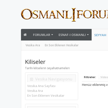
FORUMLAR
ESNAF-I OSMANLI
SEYYAH
Vesika Ara
En Son Eklenen Vesikalar
Kiliseler
Tarihi kiliselerin seyahatnameleri
Filtreler:
Video
Vesika Navigasyonu
Henüz eklenmiş v
Vesika Ana Sayfası
Vesika Ara
En Son Eklenen Vesikalar