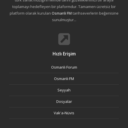
türk sanat müziğini hemde tarihi güzelliklerimizi bir araya
toplamayı hedefleyen bir plaformdur. Tamamen ücretsiz bir
platform olarak kurulan
Osmanli FM
tarihseverlerin beğenisine
sunulmuştur...
Hızlı Erişim
Osmanlı Forum
Osmanlı FM
Seyyah
Dosyalar
Vak'a-Nüvis