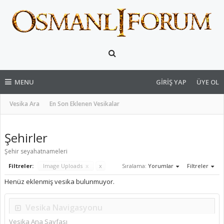
MENU
GIRIŞ YAP
ÜYE OL
Vesika Ara
En Son Eklenen Vesikalar
Şehirler
Şehir seyahatnameleri
Filtreler:
Image Uploads
x
x
Sıralama:
Yorumlar
Filtreler
Henüz eklenmiş vesika bulunmuyor.
Vesika Navigasyonu
Vesika Ana Sayfası