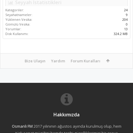
Seyyah İstatistikleri
Kategoriler:
24
Seyahatnameler:
9
Yüklenen Vesika:
204
Gömülü Vesika:
0
Yorumlar:
13
Disk Kullanımı:
324.2 MB
Bize Ulaşın
Yardım
Forum Kuralları
Hakkımızda
Osmanli FM
2017 yılınının ağustos ayında kurulmuş olup, hem