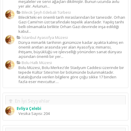
meşaleler ve servi ağaçları dikilmiştir. Bunun ucunda avlu
yer alır. Avlunun...
Bilecik Şeyh Edebali Türbesi
Bilecik’teki en önemli tarih miraslarından bir tanesidir. Orhan
Gazi Camii’nin üst tarafındaki tepelik alandadır. Yapılış tarihi
belli olmamakla birlikte Orhan Gazi devrinde inşa edildiği
kabul...
İstanbul Ayasofya Müzesi
Dünya mimarlık tarihinin günümüze kadar ayakta kalmış en
önemli anıtları arasında yer alan Ayasofya; mimarisi,
ihtişamı, büyüklüğü ve işlevselliği yönünden sanat dünyası
açısından önemli bir yer...
Bolu Halk Müzesi
Bolu Müzesi, Bolu Merkez’de Stadyum Caddesi üzerinde bir
tepede Kültür Sitesi’nin bir bölümünde bulunmaktadır.
Kataloğunda verilen bilgilere göre çoğu sikke 17 binden
fazla eser mevcuttur....
En İyi Seyyahlar
Evliya Çelebi
Vesika Sayısı: 204