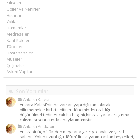
Kiliseler
Göller ve Nehirler
Hisarlar
Yalılar
Hamamlar
Medreseler
Saat Kuleleri
Türbeler
Hastahaneler
Müzeler
Çeşmeler
Askeri Yapılar
Son Yorumlar
Ankara Kalesi
Ankara Kalesi'nin ne zaman yapıldığı tam olarak
bilinmemekle birlikte hititler döneminden kaldığı
düşünülmektedir. Ancak bu bilgi hiçbir kazı yada araştırma
çalışması sonucunda onaylanmamıştır....
Ankara Anıtkabir
Anıtkabir üç bölümden meydana gelir: yol, avlu ve şeref
salonu. Yolun uzunluğu 180 m’dir. İki yanma aslan heykelleri,