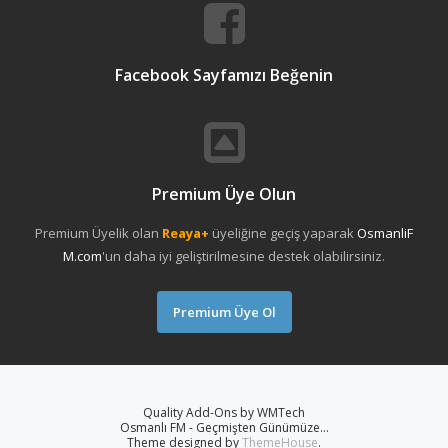
Facebook Sayfamızı Beğenin
Premium Üye Olun
Premium Üyelik olan
Reaya+
üyeliğine geçiş yaparak
OsmanliF
M.com
'un daha iyi geliştirilmesine destek olabilirsiniz.
Premium Üye Ol
Quality Add-Ons by WMTech
Osmanlı FM - Geçmişten Günümüze...
Theme designed by
ThemeHouse
.