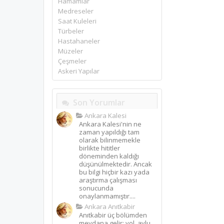
Hamamlar
Medreseler
Saat Kuleleri
Türbeler
Hastahaneler
Müzeler
Çeşmeler
Askeri Yapılar
Son Yorumlar
Ankara Kalesi
Ankara Kalesi'nin ne
zaman yapıldığı tam
olarak bilinmemekle
birlikte hititler
döneminden kaldığı
düşünülmektedir. Ancak
bu bilgi hiçbir kazı yada
araştırma çalışması
sonucunda
onaylanmamıştır....
Ankara Anıtkabir
Anıtkabir üç bölümden
meydana gelir: yol, avlu