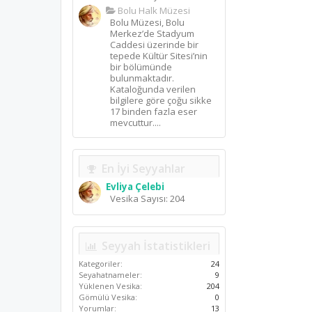
Bolu Halk Müzesi
Bolu Müzesi, Bolu
Merkez’de Stadyum
Caddesi üzerinde bir
tepede Kültür Sitesi’nin
bir bölümünde
bulunmaktadır.
Kataloğunda verilen
bilgilere göre çoğu sikke
17 binden fazla eser
mevcuttur....
En İyi Seyyahlar
Evliya Çelebi
Vesika Sayısı: 204
Seyyah İstatistikleri
Kategoriler:
24
Seyahatnameler:
9
Yüklenen Vesika:
204
Gömülü Vesika:
0
Yorumlar:
13