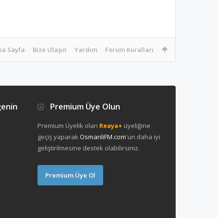
na Sayfa
Bize Ulaşın
Yardım
Forum Kuralları
ğenin
Premium Üye Olun
Premium Üyelik olan
Reaya+
üyeliğine
geçiş yaparak
OsmanliFM.com
'un daha iyi
geliştirilmesine destek olabilirsiniz.
Premium Üye Ol