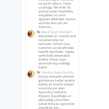
ve şeref salonu. Yolun
uzunluğu 180 m’dir. İki
yanma aslan heykelleri,
meşaleler ve servi
ağaçları dikilmiştir. Bunun
ucunda avlu yer alır.
Avlunun...
Bilecik Şeyh Edebali Türbesi
Bilecik’teki en önemli tarih
miraslarından bir
tanesidir. Orhan Gazi
Camii’nin üst tarafındaki
tepelik alandadır. Yapılış
tarihi belli olmamakla
birlikte Orhan Gazi
devrinde inşa edildiği
kabul...
İstanbul Ayasofya Müzesi
Dünya mimarlık tarihinin
günümüze kadar ayakta
kalmış en önemli anıtları
arasında yer alan
Ayasofya; mimarisi,
ihtişamı, büyüklüğü ve
işlevselliği yönünden
sanat dünyası açısından
önemli bir yer...