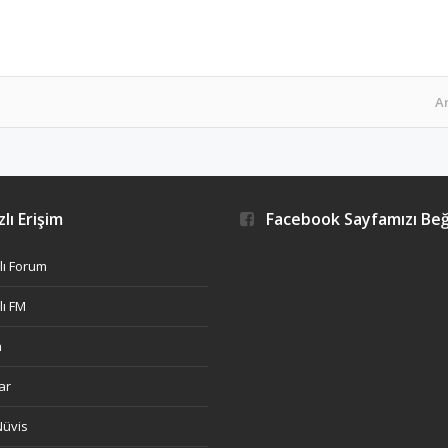
A
lı Erişim
Facebook Sayfamızı Be
ı Forum
ı FM
h
ar
Nüvis