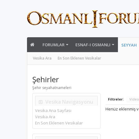
FORUMLAR
ESNAF-I OSMANLI
SEYYAH
Vesika Ara
En Son Eklenen Vesikalar
Şehirler
Şehir seyahatnameleri
Filtreler:
Video
Vesika Navigasyonu
Henüz eklenmiş v
Vesika Ana Sayfası
Vesika Ara
En Son Eklenen Vesikalar