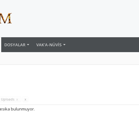
DOSYALAR
VAK'A-NÜVIS
 Uploads
x
x
esika bulunmuyor.