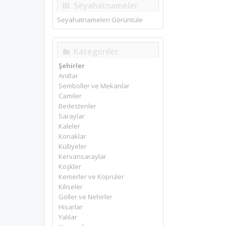
Seyahatnameler
Seyahatnameleri Görüntüle
Kategoriler
Şehirler
Anıtlar
Semboller ve Mekanlar
Camiler
Bedestenler
Saraylar
Kaleler
Konaklar
Külliyeler
Kervansaraylar
Köşkler
Kemerler ve Köprüler
Kiliseler
Göller ve Nehirler
Hisarlar
Yalılar