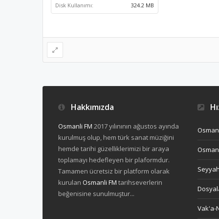
Disk Kullanımı:
324.2 MB
Hakkımızda
Hız
Osmanli FM
2017 yılınının ağustos ayında
Osmanl
kurulmuş olup, hem türk sanat müziğini
hemde tarihi güzelliklerimizi bir araya
Osmanl
toplamayı hedefleyen bir plaformdur.
Seyya
Tamamen ücretsiz bir platform olarak
kurulan
Osmanli FM
tarihseverlerin
Dosyal
beğenisine sunulmuştur...
Vak'a-