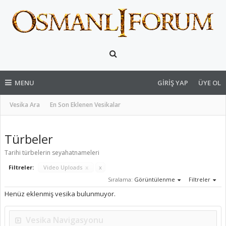
MENU
GIRIŞ YAP
ÜYE OL
Vesika Ara
En Son Eklenen Vesikalar
Türbeler
Tarihi türbelerin seyahatnameleri
Filtreler:
Video Uploads
x
x
Sıralama:
Görüntülenme
Filtreler
Henüz eklenmiş vesika bulunmuyor.
Vesika Navigasyonu