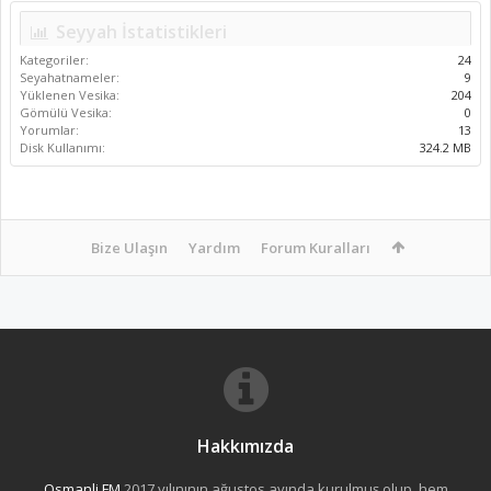
Seyyah İstatistikleri
Kategoriler:
24
Seyahatnameler:
9
Yüklenen Vesika:
204
Gömülü Vesika:
0
Yorumlar:
13
Disk Kullanımı:
324.2 MB
Bize Ulaşın
Yardım
Forum Kuralları
Hakkımızda
Osmanli FM
2017 yılınının ağustos ayında kurulmuş olup, hem