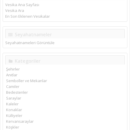
Vesika Ana Sayfası
Vesika Ara
En Son Eklenen Vesikalar
Seyahatnameler
Seyahatnameleri Görüntüle
Kategoriler
Şehirler
Anıtlar
Semboller ve Mekanlar
Camiler
Bedestenler
Saraylar
Kaleler
Konaklar
Külliyeler
Kervansaraylar
Köşkler