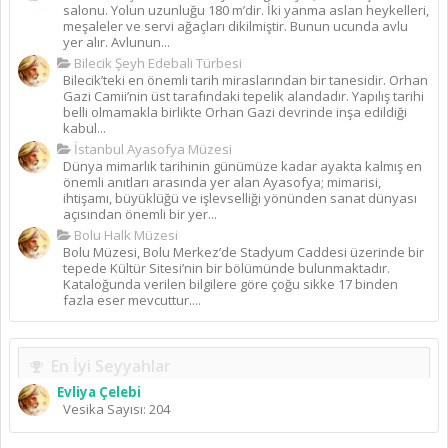
salonu. Yolun uzunluğu 180 m’dir. İki yanma aslan heykelleri,
meşaleler ve servi ağaçları dikilmiştir. Bunun ucunda avlu
yer alır. Avlunun...
Bilecik Şeyh Edebali Türbesi
Bilecik’teki en önemli tarih miraslarından bir tanesidir. Orhan
Gazi Camii’nin üst tarafındaki tepelik alandadır. Yapılış tarihi
belli olmamakla birlikte Orhan Gazi devrinde inşa edildiği
kabul...
İstanbul Ayasofya Müzesi
Dünya mimarlık tarihinin günümüze kadar ayakta kalmış en
önemli anıtları arasında yer alan Ayasofya; mimarisi,
ihtişamı, büyüklüğü ve işlevselliği yönünden sanat dünyası
açısından önemli bir yer...
Bolu Halk Müzesi
Bolu Müzesi, Bolu Merkez’de Stadyum Caddesi üzerinde bir
tepede Kültür Sitesi’nin bir bölümünde bulunmaktadır.
Kataloğunda verilen bilgilere göre çoğu sikke 17 binden
fazla eser mevcuttur....
En İyi Seyyahlar
Evliya Çelebi
Vesika Sayısı: 204