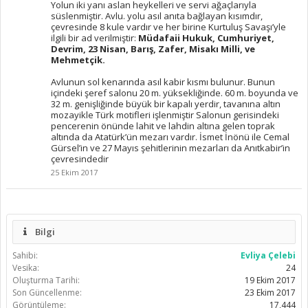
Yolun iki yanı aslan heykelleri ve servi ağaçlarıyla
süslenmiştir. Avlu. yolu asıl anıta bağlayan kısımdır,
çevresinde 8 kule vardır ve her birine Kurtuluş Savaşı’yle
ilgili bir ad verilmiştir:
Müdafaii Hukuk, Cumhuriyet,
Devrim, 23 Nisan, Barış, Zafer, Misakı Milli, ve
Mehmetçik.
Avlunun sol kenarında asıl kabir kısmı bulunur. Bunun
içindeki şeref salonu 20 m. yüksekliğinde. 60 m. boyunda ve
32 m. genişliğinde büyük bir kapalı yerdir, tavanına altın
mozayikle Türk motifleri işlenmiştir Salonun gerisindeki
pencerenin önünde lahit ve lahdin altına gelen toprak
altında da Atatürk’ün mezarı vardır. İsmet İnönü ile Cemal
Gürsel’in ve 27 Mayıs şehitlerinin mezarları da Anıtkabir’in
çevresindedir
25 Ekim 2017
Bilgi
Sahibi:
Evliya Çelebi
Vesika:
24
Oluşturma Tarihi:
19 Ekim 2017
Son Güncellenme:
23 Ekim 2017
Görüntüleme:
17,444