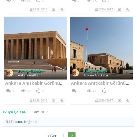
0
2K
0
0
3K
0
23 Eki 2017
23 Eki 2017
Evliya Çelebi
Evliya Çelebi
Ankara Anıtkabir
Ankara Anıtkabir
Ankara Anıtkabir Görünümü
Ankara Anıtkabir Görünümü
0
2K
0
0
2K
0
23 Eki 2017
23 Eki 2017
Evliya Çelebi
,
19 Ekim 2017
NâFi
bunu beğendi.
< Geri
1
2