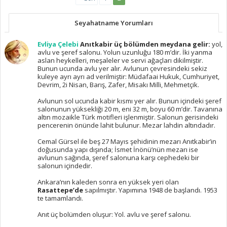
Seyahatname Yorumları
Evliya Çelebi
Anıtkabir üç bölümden meydana gelir:
yol,
avlu ve şeref salonu. Yolun uzunluğu 180 m’dir. İki yanma
aslan heykelleri, meşaleler ve servi ağaçları dikilmiştir.
Bunun ucunda avlu yer alır. Avlunun çevresindeki sekiz
kuleye ayrı ayrı ad verilmiştir: Müdafaai Hukuk, Cumhuriyet,
Devrim, 2i Nisan, Barış, Zafer, Misakı Milli, Mehmetçik.
Avlunun sol ucunda kabir kısmı yer alır. Bunun içindeki şeref
salonunun yüksekliği 20 m, eni 32 m, boyu 60 m’dir. Tavanına
altın mozaikle Türk motifleri işlenmiştir. Salonun gerisindeki
pencerenin önünde lahit bulunur. Mezar lahdin altındadır.
Cemal Gürsel ile beş 27 Mayıs şehidinin mezarı Anıtkabir’in
doğusunda yapı dışında; İsmet İnönü’nün mezarı ise
avlunun sağında, şeref salonuna karşı cephedeki bir
salonun içindedir.
Ankara’nın kaleden sonra en yüksek yeri olan
Rasattepe’de
sapılmıştır. Yapımına 1948 de başlandı. 1953
te tamamlandı.
Anıt üç bolümden oluşur: Yol. avlu ve şeref salonu.