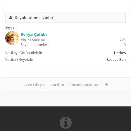
Seyahatname İzinleri
Seyyah:
Evliya Çelebi
Vesika Galerisi:
204
Seyahatnameler:
9
Vesikayı Görüntülebilir:
Herkes
Vesika Ekleyebilir:
Sadece Ben
Bize Ulaşın
Yardım
Forum Kuralları