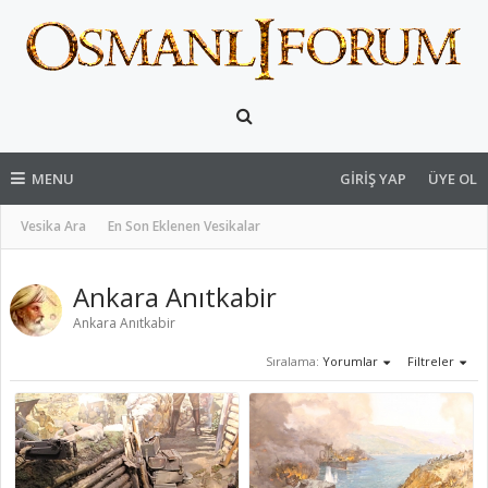
MENU
GIRIŞ YAP
ÜYE OL
Vesika Ara
En Son Eklenen Vesikalar
Ankara Anıtkabir
Ankara Anıtkabir
Sıralama:
Yorumlar
Filtreler