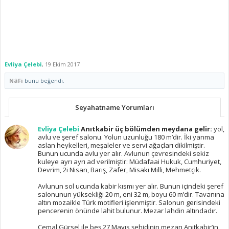
Evliya Çelebi
,
19 Ekim 2017
NâFi
bunu beğendi.
Seyahatname Yorumları
Evliya Çelebi
Anıtkabir üç bölümden meydana gelir:
yol,
avlu ve şeref salonu. Yolun uzunluğu 180 m’dir. İki yanma
aslan heykelleri, meşaleler ve servi ağaçları dikilmiştir.
Bunun ucunda avlu yer alır. Avlunun çevresindeki sekiz
kuleye ayrı ayrı ad verilmiştir: Müdafaai Hukuk, Cumhuriyet,
Devrim, 2i Nisan, Barış, Zafer, Misakı Milli, Mehmetçik.
Avlunun sol ucunda kabir kısmı yer alır. Bunun içindeki şeref
salonunun yüksekliği 20 m, eni 32 m, boyu 60 m’dir. Tavanına
altın mozaikle Türk motifleri işlenmiştir. Salonun gerisindeki
pencerenin önünde lahit bulunur. Mezar lahdin altındadır.
Cemal Gürsel ile beş 27 Mayıs şehidinin mezarı Anıtkabir’in