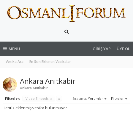
MENU
GIRIŞ YAP
ÜYE OL
Vesika Ara
En Son Eklenen Vesikalar
Ankara Anıtkabir
Ankara Anıtkabir
Filtreler:
Video Embeds
x
x
Sıralama:
Yorumlar
Filtreler
Henüz eklenmiş vesika bulunmuyor.