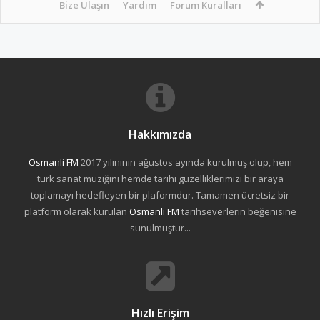
Bize Ulaşın
Yardım
Forum Kuralları
Hakkımızda
Osmanli FM
2017 yılınının ağustos ayında kurulmuş olup, hem
türk sanat müziğini hemde tarihi güzelliklerimizi bir araya
toplamayı hedefleyen bir plaformdur. Tamamen ücretsiz bir
platform olarak kurulan
Osmanli FM
tarihseverlerin beğenisine
sunulmuştur...
Hızlı Erişim