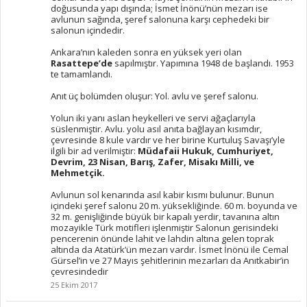
doğusunda yapı dışında; İsmet İnönü’nün mezarı ise
avlunun sağında, şeref salonuna karşı cephedeki bir
salonun içindedir.
Ankara’nın kaleden sonra en yüksek yeri olan
Rasattepe’de
sapılmıştır. Yapımına 1948 de başlandı. 1953
te tamamlandı.
Anıt üç bolümden oluşur: Yol. avlu ve şeref salonu.
Yolun iki yanı aslan heykelleri ve servi ağaçlarıyla
süslenmiştir. Avlu. yolu asıl anıta bağlayan kısımdır,
çevresinde 8 kule vardır ve her birine Kurtuluş Savaşı’yle
ilgili bir ad verilmiştir:
Müdafaii Hukuk, Cumhuriyet,
Devrim, 23 Nisan, Barış, Zafer, Misakı Milli, ve
Mehmetçik.
Avlunun sol kenarında asıl kabir kısmı bulunur. Bunun
içindeki şeref salonu 20 m. yüksekliğinde. 60 m. boyunda ve
32 m. genişliğinde büyük bir kapalı yerdir, tavanına altın
mozayikle Türk motifleri işlenmiştir Salonun gerisindeki
pencerenin önünde lahit ve lahdin altına gelen toprak
altında da Atatürk’ün mezarı vardır. İsmet İnönü ile Cemal
Gürsel’in ve 27 Mayıs şehitlerinin mezarları da Anıtkabir’in
çevresindedir
25 Ekim 2017