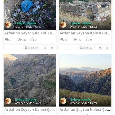
Evliya Çelebi
Evliya Çelebi
Ardahan Şeytan Kalesi
Ardahan Şeytan Kalesi
Ardahan Şeytan Kalesi Tarihimize Verilen Değer
Ardahan Şeytan Kalesi Duvarları
0
2K
0
0
2K
0
22 Eki 2017
22 Eki 2017
Evliya Çelebi
Evliya Çelebi
Ardahan Şeytan Kalesi
Ardahan Şeytan Kalesi
Ardahan Şeytan Kalesi Çevresi
Ardahan Şeytan Kalesi Çevresi