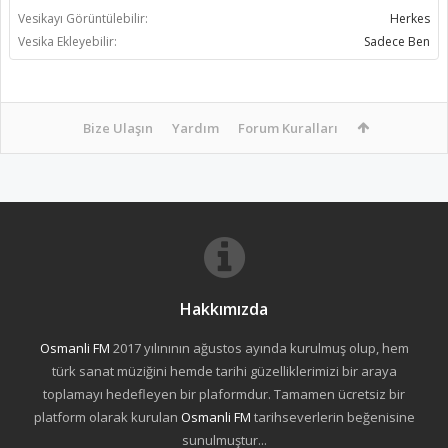
Vesikayı Görüntülebilir:
Herkes
Vesika Ekleyebilir:
Sadece Ben
Bize Ulaşın
Yardım
Forum Kuralları
Hakkımızda
Osmanli FM
2017 yılınının ağustos ayında kurulmuş olup, hem
türk sanat müziğini hemde tarihi güzelliklerimizi bir araya
toplamayı hedefleyen bir plaformdur. Tamamen ücretsiz bir
platform olarak kurulan
Osmanli FM
tarihseverlerin beğenisine
sunulmuştur...