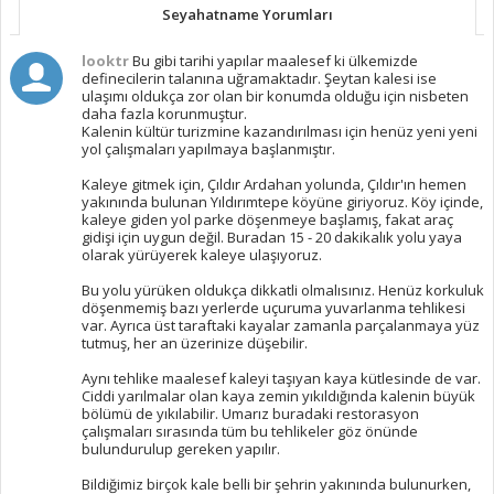
Seyahatname Yorumları
looktr
Bu gibi tarihi yapılar maalesef ki ülkemizde
definecilerin talanına uğramaktadır. Şeytan kalesi ise
ulaşımı oldukça zor olan bir konumda olduğu için nisbeten
daha fazla korunmuştur.
Kalenin kültür turizmine kazandırılması için henüz yeni yeni
yol çalışmaları yapılmaya başlanmıştır.
Kaleye gitmek için, Çıldır Ardahan yolunda, Çıldır'ın hemen
yakınında bulunan Yıldırımtepe köyüne giriyoruz. Köy içinde,
kaleye giden yol parke döşenmeye başlamış, fakat araç
gidişi için uygun değil. Buradan 15 - 20 dakikalık yolu yaya
olarak yürüyerek kaleye ulaşıyoruz.
Bu yolu yürüken oldukça dikkatli olmalısınız. Henüz korkuluk
döşenmemiş bazı yerlerde uçuruma yuvarlanma tehlikesi
var. Ayrıca üst taraftaki kayalar zamanla parçalanmaya yüz
tutmuş, her an üzerinize düşebilir.
Aynı tehlike maalesef kaleyi taşıyan kaya kütlesinde de var.
Ciddi yarılmalar olan kaya zemin yıkıldığında kalenin büyük
bölümü de yıkılabilir. Umarız buradaki restorasyon
çalışmaları sırasında tüm bu tehlikeler göz önünde
bulundurulup gereken yapılır.
Bildiğimiz birçok kale belli bir şehrin yakınında bulunurken,