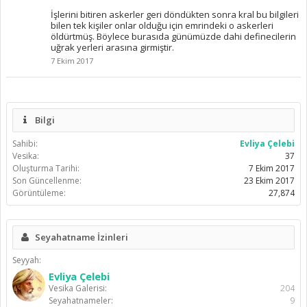
İşlerini bitiren askerler geri döndükten sonra kral bu bilgileri
bilen tek kişiler onlar olduğu için emrindeki o askerleri
öldürtmüş. Böylece burasıda günümüzde dahi definecilerin
uğrak yerleri arasına girmiştir.
7 Ekim 2017
Bilgi
Sahibi:
Evliya Çelebi
Vesika:
37
Oluşturma Tarihi:
7 Ekim 2017
Son Güncellenme:
23 Ekim 2017
Görüntüleme:
27,874
Seyahatname İzinleri
Seyyah:
Evliya Çelebi
Vesika Galerisi:
204
Seyahatnameler:
9