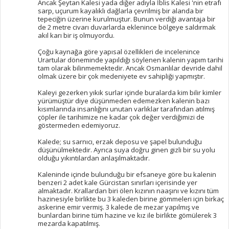
Ancak Şeytan Kalesi yada diğer adıyla İblis Kalesi 'nin etrafı
sarp, uçurum kayalıklı dağlarla çevrilmiş bir alanda bir
tepeciğin üzerine kurulmuştur. Bunun verdiği avantaja bir
de 2 metre civarı duvarlarda eklenince bölgeye saldırmak
akıl karı bir iş olmuyordu.
Çoğu kaynağa göre yapısal özellikleri de incelenince
Urartular döneminde yapıldığı söylenen kalenin yapım tarihi
tam olarak bilinmemektedir. Ancak Osmanlılar devride dahil
olmak üzere bir çok medeniyete ev sahipliği yapmıştır.
Kaleyi gezerken yıkık surlar içinde buralarda kim bilir kimler
yürümüştür diye düşünmeden edemezken kalenin bazı
kısımlarında insanlığını unutan varlıklar tarafından atılmış
çöpler ile tarihimize ne kadar çok değer verdiğimizi de
göstermeden edemiyoruz.
Kalede; su sarnıcı, erzak deposu ve şapel bulunduğu
düşünülmektedir. Ayrıca suya doğru ginen gizli bir su yolu
olduğu yıkıntılardan anlaşılmaktadır.
Kaleninde içinde bulunduğu bir efsaneye göre bu kalenin
benzeri 2 adet kale Gürcistan sınırları içerisinde yer
almaktadır. Krallardan biri ölen kızının naaşını ve kızını tüm
hazinesiyle birlikte bu 3 kaleden birine gömmeleri için birkaç
askerine emir vermiş. 3 kalede de mezar yapılmış ve
bunlardan birine tüm hazine ve kız ile birlikte gömülerek 3
mezarda kapatılmış.