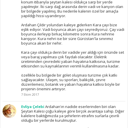
konum itibarıyla şeytan kalesi oldukça sarp bir yerde
yapılmıştır. İki sarp dağ arasında derin vadi ve kanyon olan
bir bölgede yapılmış. Bu nedenle kalenin özel bir amaçla
yapıldığı hissi uyandırıyor.
Ardahan Çıldır yolundan kaleye giderken Kara çayı bize
eşlik ediyor. Vadi boyunca akan çayı seyrediyoruz. Çay vadi
boyunca ilerleyip birkaç kilometre sonra Kura nehrine
karışıyor. Kura nehri ise bir süre Gürcistan'la sınırımız
boyunca akan bir nehir.
Kara çayı oldukça derin bir vadide yer aldığı için önünde set
veya baraj yapılması çok faydalı olacaktır. Elektrik
üretiminden çevredeki yaban hayatına katkısına, turizme
etkisinden su kaynaklarının verimli kullanılmasına kadar.
özellikle bu bölgede bir gölet oluşması turizme çok katkı
sağlayacaktır. Ulaşım, su sporları, balıkçılık, çevre
düzenlemesi, botanik ve yaban hayatına katkısı böyle bir
projenin önemini artırıyor.
7 Ekim 2017
Evliya Çelebi
Ardahan'ın nadide eserlerinden biri olan
Şeytan Kalesi çoğu kaleye göre birçok avantaja sahip. Diğer
kalelere baktığımızda ya şehirlerin etrafını surlarla çevrili
olduğu bir yerlerde kurulmuştur.