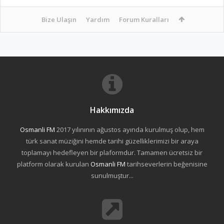
Bize Ulaşın
Yardım
Forum Kuralları
Hakkımızda
Osmanli FM
2017 yılınının ağustos ayında kurulmuş olup, hem
türk sanat müziğini hemde tarihi güzelliklerimizi bir araya
toplamayı hedefleyen bir plaformdur. Tamamen ücretsiz bir
platform olarak kurulan
Osmanli FM
tarihseverlerin beğenisine
sunulmuştur...