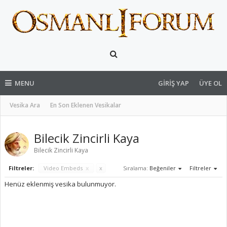
MENU
GIRIŞ YAP
ÜYE OL
Vesika Ara
En Son Eklenen Vesikalar
Bilecik Zincirli Kaya
Bilecik Zincirli Kaya
Filtreler:
Video Embeds
x
x
Sıralama:
Beğeniler
Filtreler
Henüz eklenmiş vesika bulunmuyor.