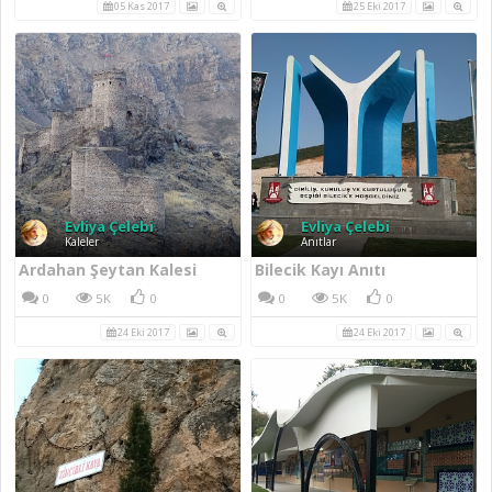
05 Kas 2017
25 Eki 2017
Evliya Çelebi
Evliya Çelebi
Kaleler
Anıtlar
Ardahan Şeytan Kalesi
Bilecik Kayı Anıtı
0
5K
0
0
5K
0
24 Eki 2017
24 Eki 2017