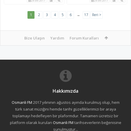
24 Eki 2017
24 Eki 2017
1
2
3
4
5
6
→
17
İleri >
Bize Ulaşın
Yardım
Forum Kuralları
Hakkımızda
Osmanli FM
2017 yılınının ağustos ayında kurulmuş olup, hem
türk sanat müziğini hemde tarihi güzelliklerimizi bir araya
toplamayı hedefleyen bir plaformdur. Tamamen ücretsiz bir
platform olarak kurulan
Osmanli FM
tarihseverlerin beğenisine
sunulmuştur...