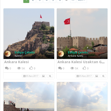
Evliya Çelebi
Evliya Çelebi
Kaleler
Ankara Kalesi
Ankara Kalesi
Ankara Kalesi Uzaktan Görünüm
0
5K
0
0
5K
0
05 Kas 2017
05 Kas 2017