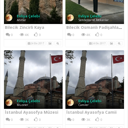
Evliya Çelebi
Evliya Çelebi
Anıtlar
Semboller ve Mekanlar
Bilecik Zincirli Kaya
Bilecik Osmanlı Padişahları Tarih Şeridi
0
4K
0
0
4K
0
24 Eki 2017
24 Eki 2017
Evliya Çelebi
Evliya Çelebi
Müzeler
Camiler
İstanbul Ayasofya Müzesi
İstanbul Ayasofya Camii
0
3K
0
0
3K
0