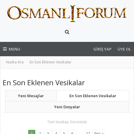
MENU
GIRIŞ YAP
ÜYE OL
Vesika Ara
En Son Eklenen Vesikalar
En Son Eklenen Vesikalar
Yeni Mesajlar
En Son Eklenen Vesikalar
Yeni Dosyalar
Tüm Vesikayı Görüntüle
1
2
3
4
5
6
→
17
İleri >