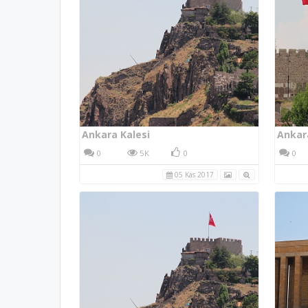
Ankara Kalesi
Ankar
0
5K
0
0
05 Kas 2017