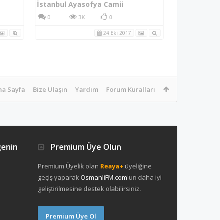
İstanbul Ayasofya Camii
0
3K
0
24 Eki 2017
na Sayfa
Bize Ulaşın
Yardım
Forum Kuralları
ğenin
Premium Üye Olun
Premium Üyelik olan
Reaya+
üyeliğine
geçiş yaparak
OsmanliFM.com
'un daha iyi
geliştirilmesine destek olabilirsiniz.
Premium Üye Ol