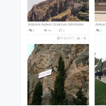
Ankara Kalesi Uzaktan Görünüm
Ankar
0
4K
0
0
05 Kas 2017