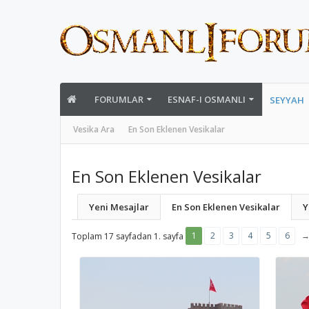
FORUMLAR
ESNAF-I OSMANLI
SEYYAH
Vesika Ara
En Son Eklenen Vesikalar
En Son Eklenen Vesikalar
Yeni Mesajlar
En Son Eklenen Vesikalar
Y
1
2
3
4
5
6
Toplam 17 sayfadan 1. sayfa