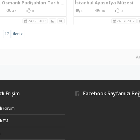
Bilecik Osmanlı Padişahları Tarih Şeridi
İstanbul Ayasofya Müzesi
4K
0
0
3K
0
24 Eki 2017
24 Eki 2017
→
17
İleri >
A
lı Erişim
Facebook Sayfamızı Be
ı Forum
ı FM
h