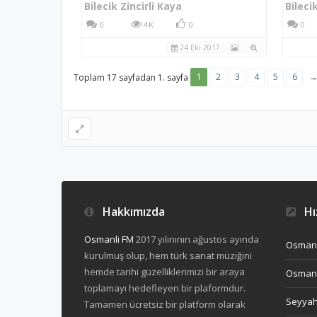
Bilecik Zincirli Kaya
0
4K
0
0
24 Eki 2017
1
2
3
4
5
6
Toplam 17 sayfadan 1. sayfa
Hakkımızda
Hız
Osmanli FM
2017 yılınının ağustos ayında
Osmanl
kurulmuş olup, hem türk sanat müziğini
hemde tarihi güzelliklerimizi bir araya
Osmanl
toplamayı hedefleyen bir plaformdur.
Seyya
Tamamen ücretsiz bir platform olarak