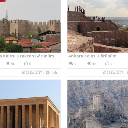
a Kalesi Uzaktan Görünüm
Ankara Kalesi Görünüm
5K
0
0
4K
0
05 Kas 2017
05 Kas 2017