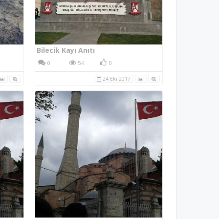
Bilecik Kayı Anıtı
0
5K
0
24 Eki 2017