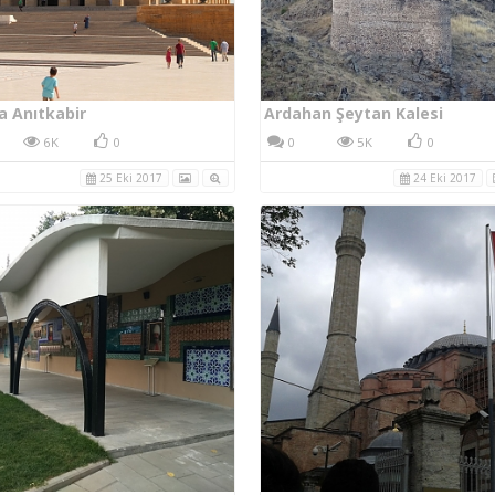
a Anıtkabir
Ardahan Şeytan Kalesi
6K
0
0
5K
0
25 Eki 2017
24 Eki 2017