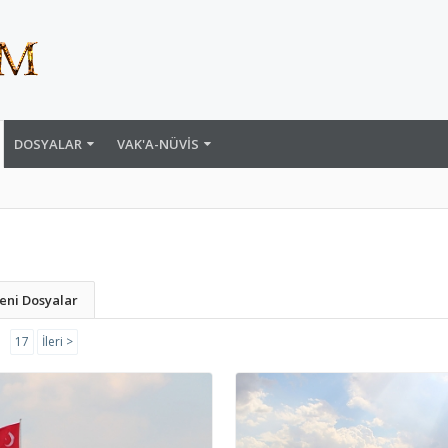
DOSYALAR
VAK'A-NÜVIS
eni Dosyalar
→
17
İleri >