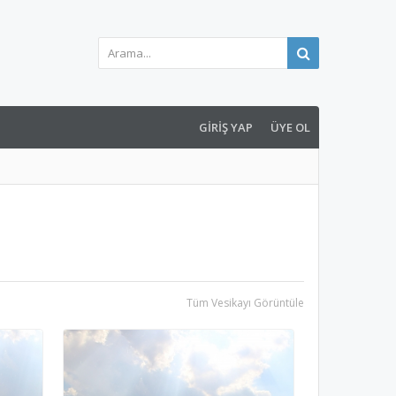
GIRIŞ YAP
ÜYE OL
Tüm Vesikayı Görüntüle