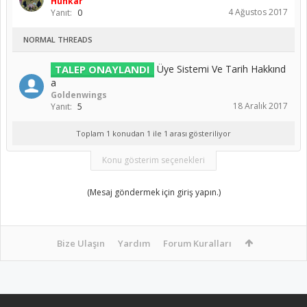
Hünkar
4 Ağustos 2017
Yanıt:
0
NORMAL THREADS
TALEP ONAYLANDI
Üye Sistemi Ve Tarih Hakkınd
a
Goldenwings
18 Aralık 2017
Yanıt:
5
Toplam 1 konudan 1 ile 1 arası gösteriliyor
Konu gösterim seçenekleri
(Mesaj göndermek için giriş yapın.)
Bize Ulaşın
Yardım
Forum Kuralları