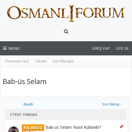
MENU
GIRIŞ YAP
ÜYE OL
Forumları Ara
Takvim
Son Mesajlar
Bab-üs Selam
Başlık
Son Mesaj ↓
STICKY THREADS
KILAVUZ
Bab-üs Selam Nasıl Kullanılır?