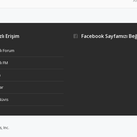
A
lı Erişim
Facebook Sayfamızı Be
ı Forum
ı FM
h
ar
Nüvis
 Inc.