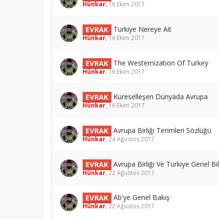
Hünkar
,
16 Ekim 2017
EVRAK
Türkiye Nereye Ait
Hünkar
,
16 Ekim 2017
EVRAK
The Westernization Of Turkey
Hünkar
,
16 Ekim 2017
EVRAK
Küreselleşen Dünyada Avrupa
Hünkar
,
16 Ekim 2017
EVRAK
Avrupa Birliği Terimleri Sözlüğü
Hünkar
,
24 Ağustos 2017
EVRAK
Avrupa Birliği Ve Türkiye Genel Bil
Hünkar
,
22 Ağustos 2017
EVRAK
Ab'ye Genel Bakış
Hünkar
,
22 Ağustos 2017