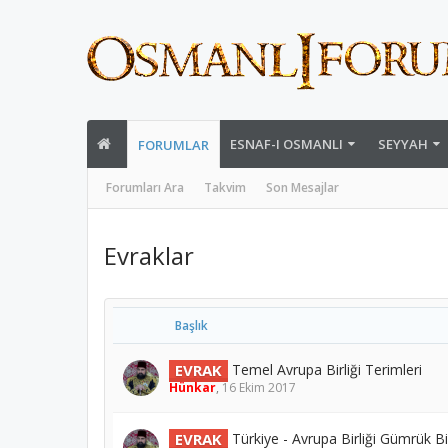
ESNAF-I OSMANLI
SEYYAH
FORUMLAR
Forumları Ara
Takvim
Son Mesajlar
Evraklar
Başlık
EVRAK
Temel Avrupa Birliği Terimleri
Hünkar
,
16 Ekim 2017
EVRAK
Türkiye - Avrupa Birliği Gümrük Bir