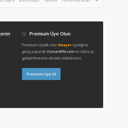
na Sayfa
Bize Ulaşın
Yardım
Forum Kuralları
ğenin
Premium Üye Olun
Premium Üyelik olan
Reaya+
üyeliğine
geçiş yaparak
OsmanliFM.com
'un daha iyi
geliştirilmesine destek olabilirsiniz.
Premium Üye Ol