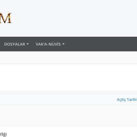
DOSYALAR
VAK'A-NÜVIS
Açılış Tarihi
liği