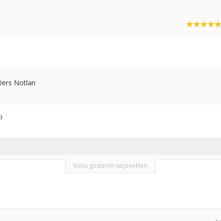
 Ders Notları
i
Konu gösterim seçenekleri