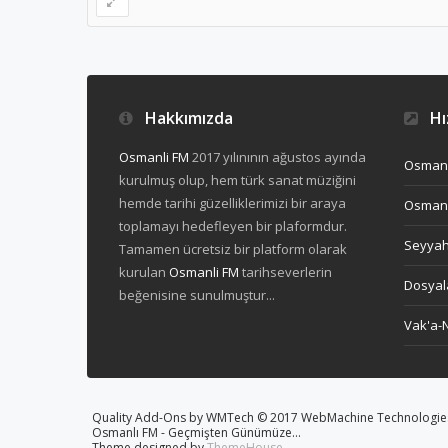
Hakkımızda
Hız
Osmanli FM
2017 yılınının ağustos ayında
Osmanl
kurulmuş olup, hem türk sanat müziğini
hemde tarihi güzelliklerimizi bir araya
Osmanl
toplamayı hedefleyen bir plaformdur.
Seyya
Tamamen ücretsiz bir platform olarak
kurulan
Osmanli FM
tarihseverlerin
Dosyal
beğenisine sunulmuştur...
Vak'a-
Quality Add-Ons by WMTech
© 2017 WebMachine Technologies,
Osmanlı FM - Geçmişten Günümüze...
Theme designed by
ThemeHouse
.