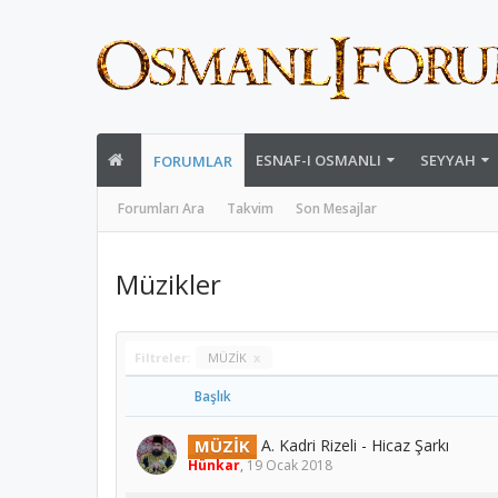
ESNAF-I OSMANLI
SEYYAH
FORUMLAR
Forumları Ara
Takvim
Son Mesajlar
Müzikler
Filtreler:
MÜZİK
x
Başlık
MÜZİK
A. Kadri Rizeli - Hicaz Şarkı
Hünkar
,
19 Ocak 2018