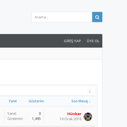
GIRIŞ YAP
ÜYE OL
x
Yanıt
Gösterim
Son Mesaj ↓
Yanıt:
0
Hünkar
Gösterim:
1,495
19 Ocak 2018