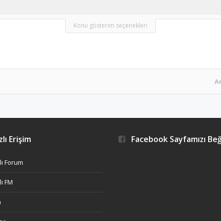
Konu gösterim seçenekleri
A
lı Erişim
Facebook Sayfamızı Be
ı Forum
ı FM
h