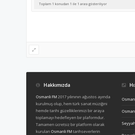
Toplam 1 konudan 1 ile 1 arası gösteriliyor
Hakkımızda
Hız
Osmanli FM
2017 yılınının ağustos ayında
Osmanl
kurulmuş olup, hem türk sanat müziğini
hemde tarihi güzelliklerimizi bir araya
Osmanl
toplamayı hedefleyen bir plaformdur.
Seyya
Tamamen ücretsiz bir platform olarak
kurulan
Osmanli FM
tarihseverlerin