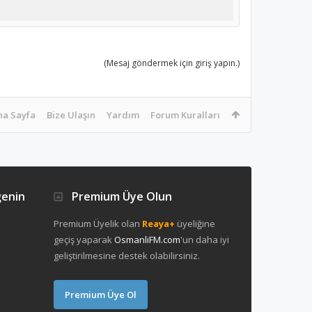
(Mesaj göndermek için giriş yapın.)
na Sayfa
Bize Ulaşın
Yardım
Forum Kuralları
ğenin
Premium Üye Olun
Premium Üyelik olan
Reaya+
üyeliğine
geçiş yaparak
OsmanliFM.com
'un daha iyi
geliştirilmesine destek olabilirsiniz.
Premium Üye Ol