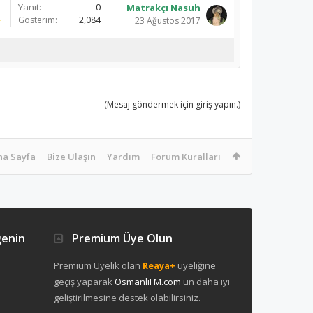
Yanıt:
0
Matrakçı Nasuh
Gösterim:
2,084
23 Ağustos 2017
(Mesaj göndermek için giriş yapın.)
na Sayfa
Bize Ulaşın
Yardım
Forum Kuralları
ğenin
Premium Üye Olun
Premium Üyelik olan
Reaya+
üyeliğine
geçiş yaparak
OsmanliFM.com
'un daha iyi
geliştirilmesine destek olabilirsiniz.