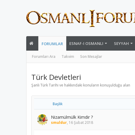
ESNAF-I OSMANLI
SEYYAH
FORUMLAR
Forumları Ara
Takvim
Son Mesajlar
Türk Devletleri
Şanlı Türk Tarihi ve hakkındaki konuların konuşulduğu alan
Başlık
Nizamülmülk Kimdir ?
smuldur
,
16 Şubat 2018