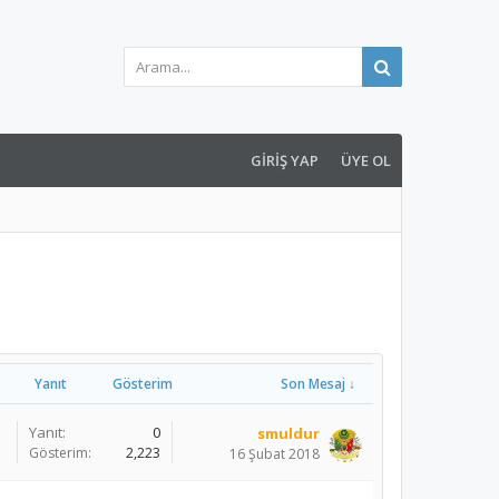
GIRIŞ YAP
ÜYE OL
Yanıt
Gösterim
Son Mesaj ↓
Yanıt:
0
smuldur
Gösterim:
2,223
16 Şubat 2018