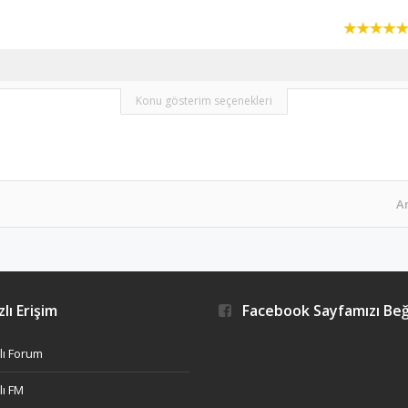
Konu gösterim seçenekleri
A
lı Erişim
Facebook Sayfamızı Be
ı Forum
ı FM