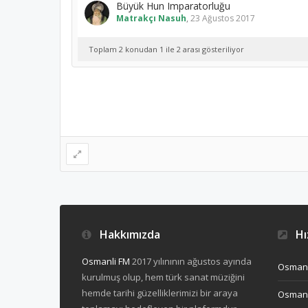
Büyük Hun Imparatorluğu
Matrakçı Nasuh
,
23 Ağustos 2017
Toplam 2 konudan 1 ile 2 arası gösteriliyor
Hakkımızda
Hız
Osmanli FM
2017 yılınının ağustos ayında
Osmanl
kurulmuş olup, hem türk sanat müziğini
hemde tarihi güzelliklerimizi bir araya
Osmanl