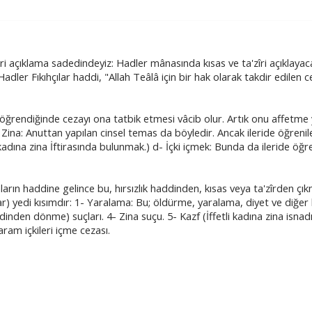
ri açıklama sadedindeyiz: Hadler mânasında kısas ve ta'zîri açıklayac
Hadler Fıkıhçılar haddi, "Allah Teâlâ için bir hak olarak takdir edilen 
ğrendiğinde cezayı ona tatbik etmesi vâcib olur. Artık onu affetme 
 Zina: Anuttan yapılan cinsel temas da böyledir. Ancak ileride öğrenil
li kadına zina İftirasında bulunmak.) d- İçki içmek: Bunda da ileride öğr
ın haddine gelince bu, hırsızlık haddinden, kısas veya ta'zîrden çık
lar) yedi kısımdır: 1- Yaralama: Bu; öldürme, yaralama, diyet ve diğer
dinden dönme) suçları. 4- Zina suçu. 5- Kazf (İffetli kadına zina isnadı
ram içkileri içme cezası.