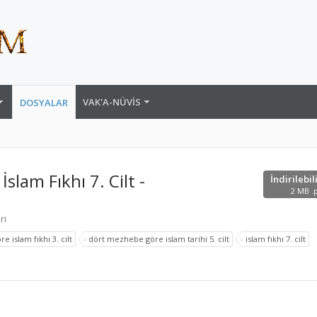
VAK'A-NÜVIS
DOSYALAR
lam Fıkhı 7. Cilt -
İndirilebil
2 MB .
ri
 islam fıkhı 3. cilt
dört mezhebe göre islam tarihi 5. cilt
islam fıkhı 7. cilt