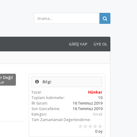
GIRIŞ YAP
ÜYE OL
ir Değil
Bilgi
pdf
Yazar:
Hünkar
Toplam İndirmeler:
10
İlk Sürüm:
16 Temmuz 2019
Son Güncelleme:
16 Temmuz 2019
Kategori:
Evrak
Tüm Zamanlamalı Değerlendirme:
0 oy