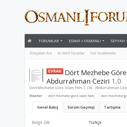
FORUMLAR
ESNAF-I OSMANLI
SEYYAH
Dosyaları Ara
En Aktif Yazarlar
Son İncelemeler
Dört Mezhebe Göre İs
EVRAK
Abdurrahman Ceziri
1.0
Dört Mezhebe Göre İslam Fıkhı 7. Cilt - Abdurrahman Cezi
Etiketler:
dört mezhebe göre islam fıkhı
dört mezhebe göre
Genel Bakış
Sürüm Geçmişi
Tartışma
Belge Dili:
Türkçe