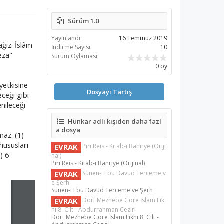
Sürüm 1.0
Yayınlandı:
16 Temmuz 2019
ağız. İslâm
İndirme Sayısı:
10
ceza"
Sürüm Oylaması:
0 oy
yetkisine
Dosyayı Tartış
eceği gibi
enileceği
Hünkar adlı kişiden daha fazl
a dosya
maz. (1)
 hususları
EVRAK
Piri Reis - Kitab-ı Bahriye (Oriji
) 6-
nal)
Piri Reis - Kitab-ı Bahriye (Orijinal)
EVRAK
Sünen-i Ebu Davud Terceme v
e Şerh
Sünen-i Ebu Davud Terceme ve Şerh
EVRAK
Dört Mezhebe Göre İslam Fık
hı 8. Cilt - Abdurrahman Ceziri
Dört Mezhebe Göre İslam Fıkhı 8. Cilt -