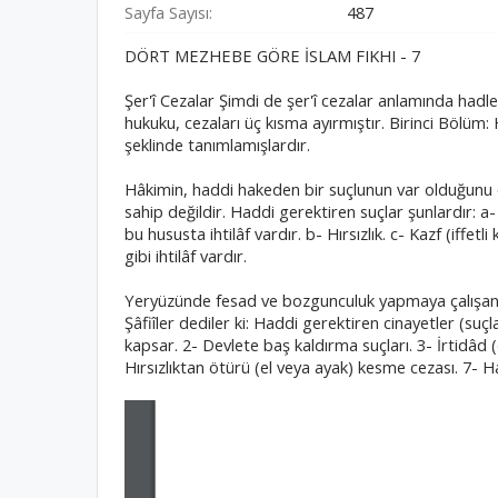
Sayfa Sayısı:
487
DÖRT MEZHEBE GÖRE İSLAM FIKHI - 7
Şer'î Cezalar Şimdi de şer'î cezalar anlamında hadle
hukuku, cezaları üç kısma ayırmıştır. Birinci Bölüm: 
şeklinde tanımlamışlardır.
Hâkimin, haddi hakeden bir suçlunun var olduğunu ö
sahip değildir. Haddi gerektiren suçlar şunlardır: a-
bu hususta ihtilâf vardır. b- Hırsızlık. c- Kazf (iffet
gibi ihtilâf vardır.
Yeryüzünde fesad ve bozgunculuk yapmaya çalışanlar
Şâfiîler dediler ki: Haddi gerektiren cinayetler (suç
kapsar. 2- Devlete baş kaldırma suçları. 3- İrtidâd (
Hırsızlıktan ötürü (el veya ayak) kesme cezası. 7- Ha