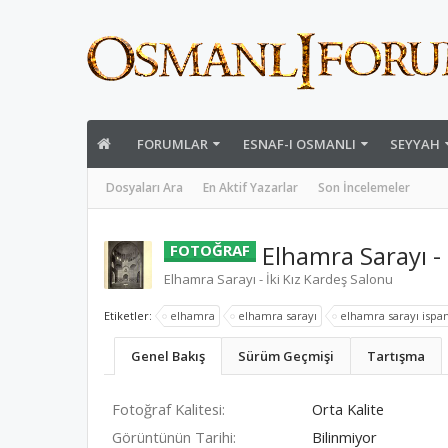
FORUMLAR
ESNAF-I OSMANLI
SEYYAH
Dosyaları Ara
En Aktif Yazarlar
Son İncelemeler
Elhamra Sarayı - 
FOTOĞRAF
Elhamra Sarayı - İki Kız Kardeş Salonu
Etiketler:
elhamra
elhamra sarayı
elhamra sarayı ispa
Genel Bakış
Sürüm Geçmişi
Tartışma
Fotoğraf Kalitesi:
Orta Kalite
Görüntünün Tarihi:
Bilinmiyor