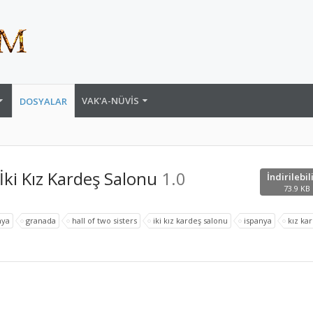
VAK'A-NÜVIS
DOSYALAR
İki Kız Kardeş Salonu
1.0
İndirilebil
73.9 KB 
nya
granada
hall of two sisters
iki kız kardeş salonu
ispanya
kız ka