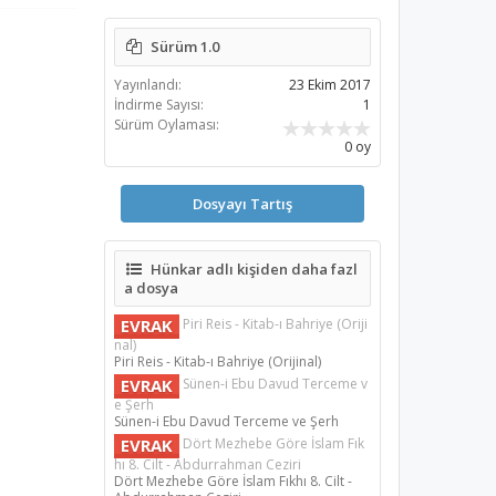
Sürüm 1.0
Yayınlandı:
23 Ekim 2017
İndirme Sayısı:
1
Sürüm Oylaması:
0 oy
Dosyayı Tartış
Hünkar adlı kişiden daha fazl
a dosya
EVRAK
Piri Reis - Kitab-ı Bahriye (Oriji
nal)
Piri Reis - Kitab-ı Bahriye (Orijinal)
EVRAK
Sünen-i Ebu Davud Terceme v
e Şerh
Sünen-i Ebu Davud Terceme ve Şerh
EVRAK
Dört Mezhebe Göre İslam Fık
hı 8. Cilt - Abdurrahman Ceziri
Dört Mezhebe Göre İslam Fıkhı 8. Cilt -