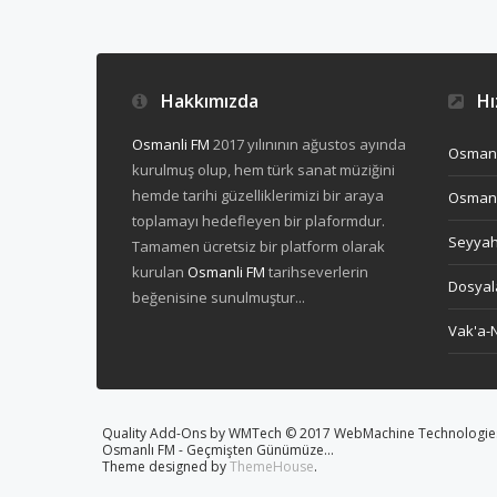
Hakkımızda
Hız
Osmanli FM
2017 yılınının ağustos ayında
Osmanl
kurulmuş olup, hem türk sanat müziğini
hemde tarihi güzelliklerimizi bir araya
Osmanl
toplamayı hedefleyen bir plaformdur.
Seyya
Tamamen ücretsiz bir platform olarak
kurulan
Osmanli FM
tarihseverlerin
Dosyal
beğenisine sunulmuştur...
Vak'a-
Quality Add-Ons by WMTech
© 2017 WebMachine Technologies,
Osmanlı FM - Geçmişten Günümüze...
Theme designed by
ThemeHouse
.