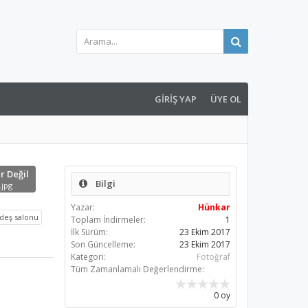
GIRIŞ YAP
ÜYE OL
ir Değil
Bilgi
.jpg
Yazar:
Hünkar
rdeş salonu
Toplam İndirmeler:
1
İlk Sürüm:
23 Ekim 2017
Son Güncelleme:
23 Ekim 2017
Kategori:
Fotoğraf
Tüm Zamanlamalı Değerlendirme:
0 oy