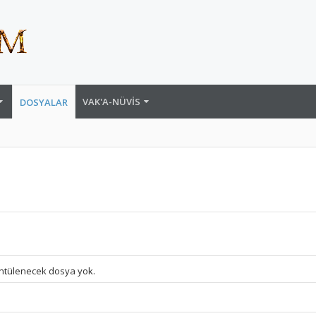
VAK'A-NÜVIS
DOSYALAR
ntülenecek dosya yok.