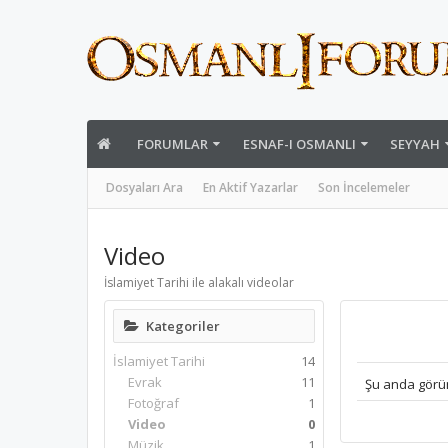
FORUMLAR
ESNAF-I OSMANLI
SEYYAH
Dosyaları Ara
En Aktif Yazarlar
Son İncelemeler
Video
İslamiyet Tarihi ile alakalı videolar
Kategoriler
İslamiyet Tarihi
14
Evrak
11
Şu anda görü
Fotoğraf
1
Video
0
Müzik
1