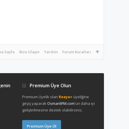
na Sayfa
Bize Ulaşın
Yardım
Forum Kuralları
ğenin
Premium Üye Olun
Premium Üyelik olan
Reaya+
üyeliğine
geçiş yaparak
OsmanliFM.com
'un daha iyi
geliştirilmesine destek olabilirsiniz.
Premium Üye Ol