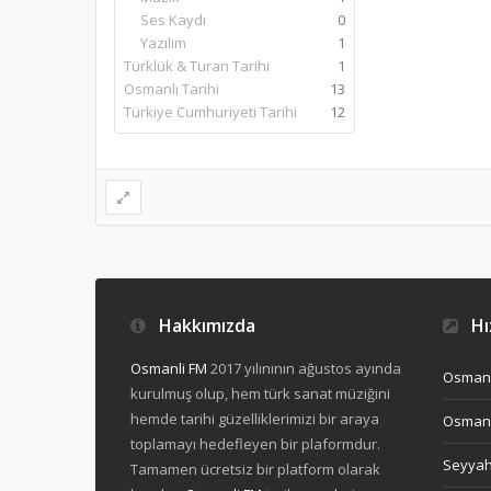
Ses Kaydı
0
Yazılım
1
Türklük & Turan Tarihi
1
Osmanlı Tarihi
13
Türkiye Cumhuriyeti Tarihi
12
Hakkımızda
Hız
Osmanli FM
2017 yılınının ağustos ayında
Osmanl
kurulmuş olup, hem türk sanat müziğini
hemde tarihi güzelliklerimizi bir araya
Osmanl
toplamayı hedefleyen bir plaformdur.
Seyya
Tamamen ücretsiz bir platform olarak