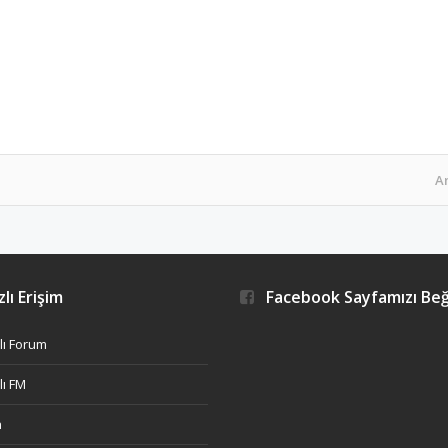
A
lı Erişim
Facebook Sayfamızı Be
ı Forum
ı FM
h