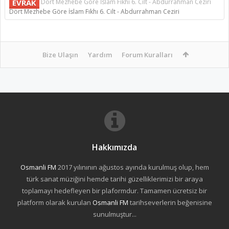
EVRAK
Dört Mezhebe Göre İslam Fıkhı 6. Cilt - Abdurrahman Ceziri
Dört Mezhebe Göre İslam Fıkhı 6. Cilt - Abdurrahman Ceziri
Bize Ulaşın
Yardım
Forum Kuralları
Hakkımızda
Osmanli FM
2017 yılınının ağustos ayında kurulmuş olup, hem
türk sanat müziğini hemde tarihi güzelliklerimizi bir araya
toplamayı hedefleyen bir plaformdur. Tamamen ücretsiz bir
platform olarak kurulan
Osmanli FM
tarihseverlerin beğenisine
sunulmuştur...