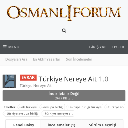
MENU
GIRIŞ YAP
ÜYE OL
Dosyaları Ara
En Aktif Yazarlar
Son İncelemeler
Türkiye Nereye Ait
1.0
EVRAK
Türkiye Nereye Ait
İndirilebilir Değil
594.7 KB .zip
Etiketler:
ab türkiye
avrupa birliği
avrupa birliği türkiye
türkiye ab
türkiye avrupa birliği
türkiye nereye ait
Genel Bakış
İncelemeler (1)
Sürüm Geçmişi