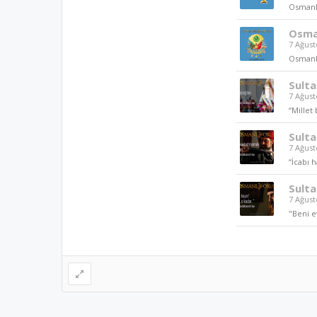
Osmanlı
Osma
7 Ağust
Osmanl
Sulta
7 Ağust
“Millet
Sult
7 Ağust
“İcabı 
Sult
7 Ağust
"Beni e