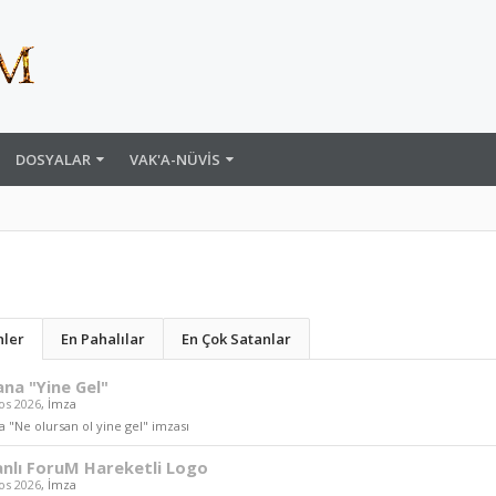
DOSYALAR
VAK'A-NÜVIS
nler
En Pahalılar
En Çok Satanlar
na "Yine Gel"
os 2026
,
İmza
 "Ne olursan ol yine gel" imzası
nlı ForuM Hareketli Logo
os 2026
,
İmza