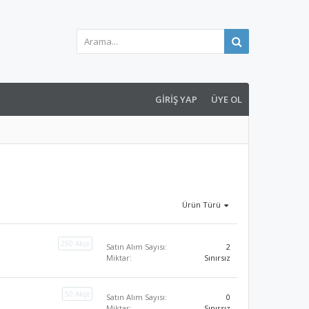
GIRIŞ YAP
ÜYE OL
Ürün Türü
250 Akçe
Satın Alım Sayısı:
2
Miktar:
Sınırsız
50 Akçe
Satın Alım Sayısı:
0
Miktar:
Sınırsız