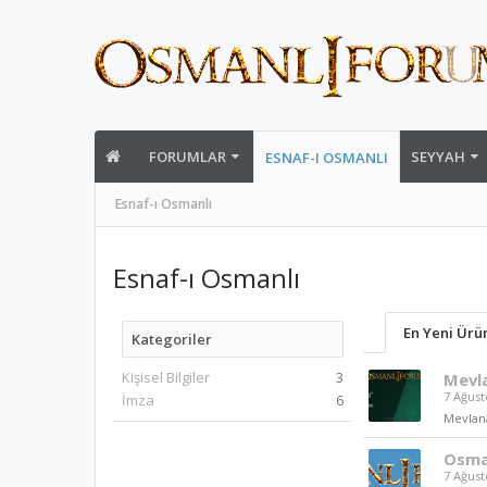
FORUMLAR
SEYYAH
ESNAF-I OSMANLI
Esnaf-ı Osmanlı
Esnaf-ı Osmanlı
En Yeni Ürü
Kategoriler
Kişisel Bilgiler
3
Mevla
7 Ağust
İmza
6
Mevlana
Osma
7 Ağust