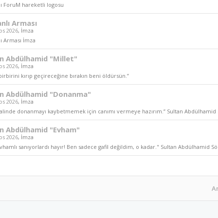
 ForuM hareketli logosu
nlı Arması
os 2026
,
İmza
ı Arması İmza
n Abdülhamid "Millet"
os 2026
,
İmza
 birbirini kırıp geçireceğine bırakın beni öldürsün.”
an Abdülhamid "Donanma"
os 2026
,
İmza
halinde donanmayı kaybetmemek için canımı vermeye hazırım.” Sultan Abdülhamid S
an Abdülhamid "Evham"
os 2026
,
İmza
vhamlı sanıyorlardı hayır! Ben sadece gafil değildim, o kadar." Sultan Abdülhamid Sö
A