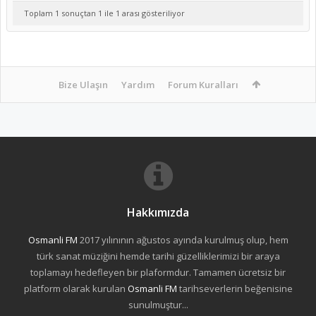
Toplam 1 sonuçtan 1 ile 1 arası gösteriliyor
Bize Ulaşın
Yardım
Forum Kuralları
Hakkımızda
Osmanli FM
2017 yılınının ağustos ayında kurulmuş olup, hem
türk sanat müziğini hemde tarihi güzelliklerimizi bir araya
toplamayı hedefleyen bir plaformdur. Tamamen ücretsiz bir
platform olarak kurulan
Osmanli FM
tarihseverlerin beğenisine
sunulmuştur...