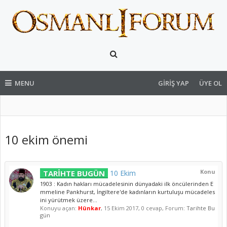
MENU
GIRIŞ YAP
ÜYE OL
10 ekim önemi
Konu
TARİHTE BUGÜN
10 Ekim
1903 : Kadın hakları mücadelesinin dünyadaki ilk öncülerinden E
mmeline Pankhurst, İngiltere'de kadınların kurtuluşu mücadeles
ini yürütmek üzere...
Konuyu açan:
Hünkar
,
15 Ekim 2017
, 0 cevap, Forum:
Tarihte Bu
gün