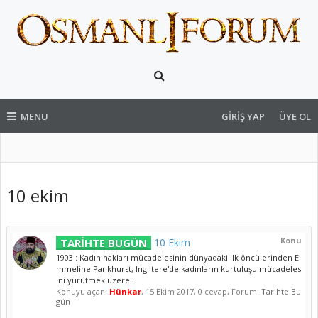
MENU
GIRIŞ YAP
ÜYE OL
10 ekim
Konu
TARİHTE BUGÜN
10 Ekim
1903 : Kadın hakları mücadelesinin dünyadaki ilk öncülerinden E
mmeline Pankhurst, İngiltere'de kadınların kurtuluşu mücadeles
ini yürütmek üzere...
Konuyu açan:
Hünkar
,
15 Ekim 2017
, 0 cevap, Forum:
Tarihte Bu
gün