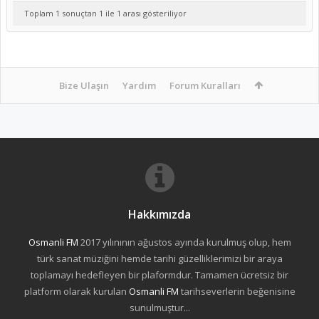
Toplam 1 sonuçtan 1 ile 1 arası gösteriliyor
Bize Ulaşın
Yardım
Forum Kuralları
Hakkımızda
Osmanli FM
2017 yılınının ağustos ayında kurulmuş olup, hem
türk sanat müziğini hemde tarihi güzelliklerimizi bir araya
toplamayı hedefleyen bir plaformdur. Tamamen ücretsiz bir
platform olarak kurulan
Osmanli FM
tarihseverlerin beğenisine
sunulmuştur...