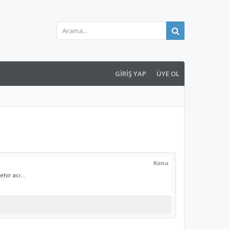
GIRIŞ YAP
ÜYE OL
Konu
hir acı...