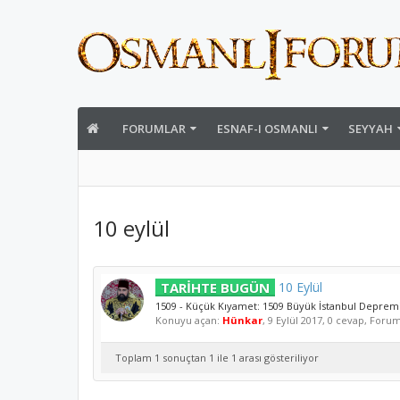
FORUMLAR
ESNAF-I OSMANLI
SEYYAH
10 eylül
TARİHTE BUGÜN
10 Eylül
1509 - Küçük Kıyamet: 1509 Büyük İstanbul Depremi [
Konuyu açan:
Hünkar
,
9 Eylül 2017
, 0 cevap, Foru
Toplam 1 sonuçtan 1 ile 1 arası gösteriliyor