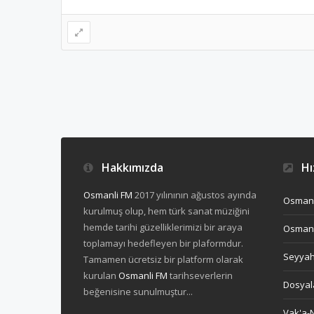
Hakkımızda
Hız
Osmanli FM
2017 yılınının ağustos ayında
Osmanl
kurulmuş olup, hem türk sanat müziğini
hemde tarihi güzelliklerimizi bir araya
Osmanl
toplamayı hedefleyen bir plaformdur.
Seyya
Tamamen ücretsiz bir platform olarak
kurulan
Osmanli FM
tarihseverlerin
Dosyal
beğenisine sunulmuştur...
Vak'a-