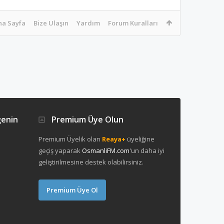
na Sayfa
Bize Ulaşın
Yardım
Forum Kuralları
ğenin
Premium Üye Olun
Premium Üyelik olan
Reaya+
üyeliğine
geçiş yaparak
OsmanliFM.com
'un daha iyi
geliştirilmesine destek olabilirsiniz.
Premium Üye Ol