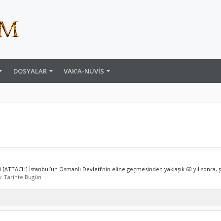
DOSYALAR
VAK'A-NÜVIS
ATTACH] İstanbul’un Osmanlı Devleti’nin eline geçmesinden yaklaşık 60 yıl sonra, şe
m:
Tarihte Bugün