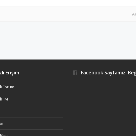
A
lı Erişim
Facebook Sayfamızı Be
ı Forum
ı FM
h
ar
Nüvis