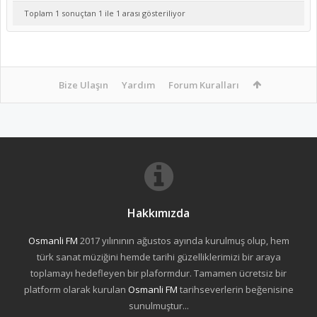
Toplam 1 sonuçtan 1 ile 1 arası gösteriliyor
Bize Ulaşın
Yardım
Forum Kuralları
Hakkımızda
Osmanli FM
2017 yılınının ağustos ayında kurulmuş olup, hem
türk sanat müziğini hemde tarihi güzelliklerimizi bir araya
toplamayı hedefleyen bir plaformdur. Tamamen ücretsiz bir
platform olarak kurulan
Osmanli FM
tarihseverlerin beğenisine
sunulmuştur...