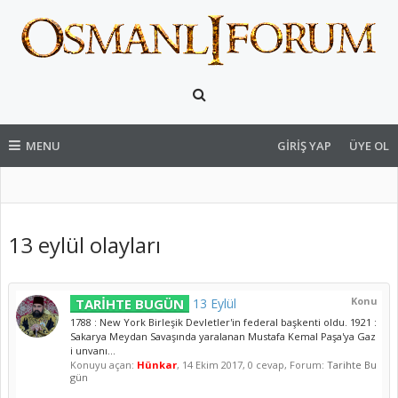
MENU
GIRIŞ YAP
ÜYE OL
13 eylül olayları
Konu
TARİHTE BUGÜN
13 Eylül
1788 : New York Birleşik Devletler'in federal başkenti oldu. 1921 :
Sakarya Meydan Savaşında yaralanan Mustafa Kemal Paşa'ya Gaz
i unvanı...
Konuyu açan:
Hünkar
,
14 Ekim 2017
, 0 cevap, Forum:
Tarihte Bu
gün