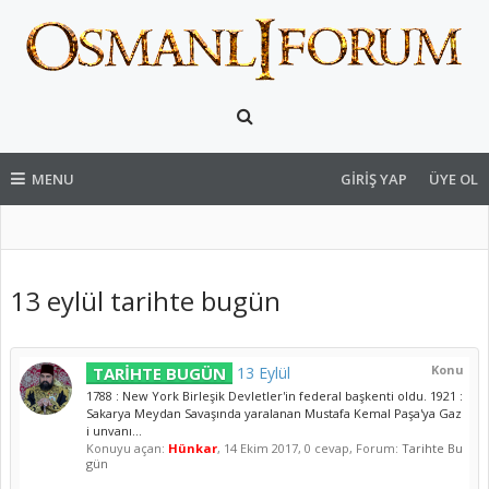
MENU
GIRIŞ YAP
ÜYE OL
13 eylül tarihte bugün
Konu
TARİHTE BUGÜN
13 Eylül
1788 : New York Birleşik Devletler'in federal başkenti oldu. 1921 :
Sakarya Meydan Savaşında yaralanan Mustafa Kemal Paşa'ya Gaz
i unvanı...
Konuyu açan:
Hünkar
,
14 Ekim 2017
, 0 cevap, Forum:
Tarihte Bu
gün