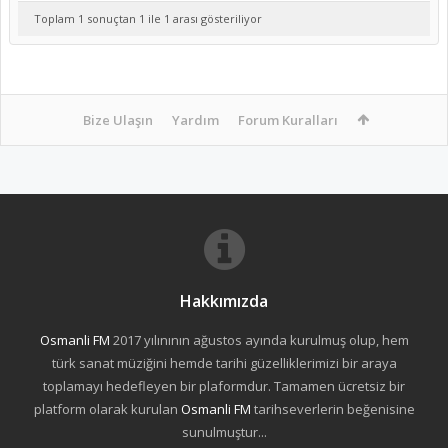
Toplam 1 sonuçtan 1 ile 1 arası gösteriliyor
Bize Ulaşın
Yardım
Forum Kuralları
Hakkımızda
Osmanli FM
2017 yılınının ağustos ayında kurulmuş olup, hem
türk sanat müziğini hemde tarihi güzelliklerimizi bir araya
toplamayı hedefleyen bir plaformdur. Tamamen ücretsiz bir
platform olarak kurulan
Osmanli FM
tarihseverlerin beğenisine
sunulmuştur...