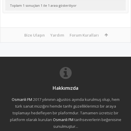
Toplam 1 sonuçtan 1 ile 1 arası gösteriliyor
Bize Ulaşın
Yardım
Forum Kuralları
Hakkımızda
Osmanli FM
2017 yılınının ağustos ayında kurulmuş olup, hem
türk sanat müziğini hemde tarihi güzelliklerimizi bir araya
toplamayı hedefleyen bir plaformdur. Tamamen ücretsiz bir
platform olarak kurulan
Osmanli FM
tarihseverlerin beğenisine
sunulmuştur...