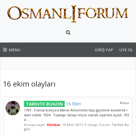
MENU
GIRIŞ YAP
ÜYE OL
16 ekim olayları
Konu
TARİHTE BUGÜN
16 Ekim
1793 : Fransa kraliçesi Marie-Antoinette başı giyotinle kesilerek i
dam edildi. 1924 : Topkapı Sarayı müze olarak ziyarete açıldı. 193
4 :...
Konuyu açan:
Hünkar
,
16 Ekim 2017
, 0 cevap, Forum:
Tarihte Bu
gün