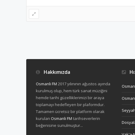
Hakkımızda
Hız
Osmanli FM
2017 yılınının ağustos ayında
Osmanl
kurulmuş olup, hem türk sanat müziğini
hemde tarihi güzelliklerimizi bir araya
Osmanl
toplamayı hedefleyen bir plaformdur.
Seyya
Tamamen ücretsiz bir platform olarak
kurulan
Osmanli FM
tarihseverlerin
Dosyal
beğenisine sunulmuştur...
Vak'a-