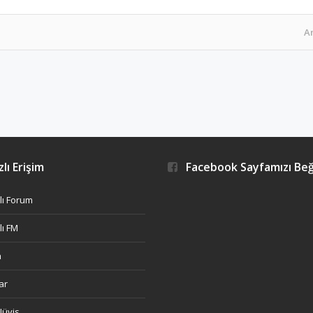
A
lı Erişim
Facebook Sayfamızı Be
ı Forum
ı FM
h
ar
Nüvis