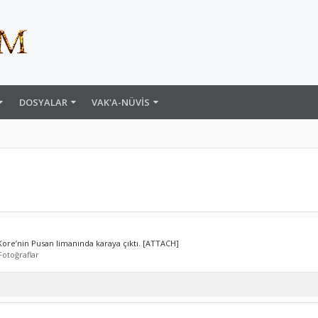
DOSYALAR
VAK'A-NÜVIS
 Kore’nin Pusan limanında karaya çıktı. [ATTACH]
Fotoğraflar