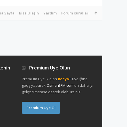
na Sayfa
Bize Ulaşın
Yardım
Forum Kuralları
ğenin
Premium Üye Olun
Premium Üyelik olan
Reaya+
üyeliğine
geçiş yaparak
OsmanliFM.com
'un daha iyi
geliştirilmesine destek olabilirsiniz.
Premium Üye Ol