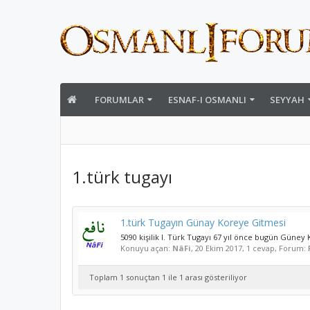
FORUMLAR
ESNAF-I OSMANLI
SEYYAH
1.türk tugayı
1.türk Tugayın Günay Koreye Gitmesi
5090 kişilik I. Türk Tugayı 67 yıl önce bugün Güney
Konuyu açan:
NâFi
,
20 Ekim 2017
, 1 cevap, Forum:
Toplam 1 sonuçtan 1 ile 1 arası gösteriliyor