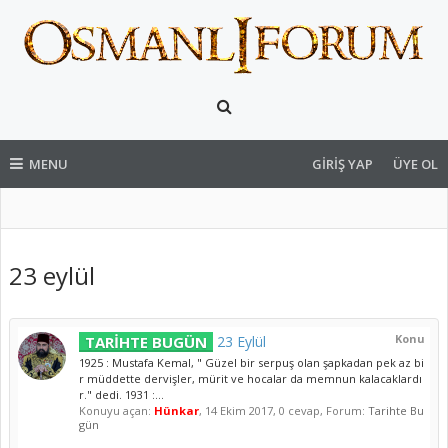
MENU
GIRIŞ YAP
ÜYE OL
23 eylül
Konu
TARİHTE BUGÜN
23 Eylül
1925 : Mustafa Kemal, " Güzel bir serpuş olan şapkadan pek az bi
r müddette dervişler, mürit ve hocalar da memnun kalacaklardı
r." dedi. 1931 :...
Konuyu açan:
Hünkar
,
14 Ekim 2017
, 0 cevap, Forum:
Tarihte Bu
gün