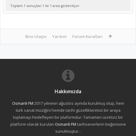
Toplam 1 sonuçtan 1 ile 1 arası gösteriliyor
Bize Ulaşın
Yardım
Forum Kuralları
Hakkımızda
Osmanli FM
2017 yılınının ağustos ayında kurulmuş olup, hem
türk sanat müziğini hemde tarihi güzelliklerimizi bir araya
toplamayı hedefleyen bir plaformdur. Tamamen ücretsiz bir
platform olarak kurulan
Osmanli FM
tarihseverlerin beğenisine
sunulmuştur...