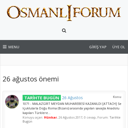
MENU
GIRIŞ YAP
ÜYE OL
26 ağustos önemi
Konu
TARİHTE BUGÜN
26 Ağustos
1071 - MALAZGİRT MEYDAN MUHAREBESİ KAZANILDI [ATTACH] Se
lçuklularla Doğu Roma (Bizans) arasında yapılan savaşla Anadolu
kapıları Türklere...
Konuyu açan:
Hünkar
,
26 Ağustos 2017
, 0 cevap, Forum:
Tarihte
Bugün