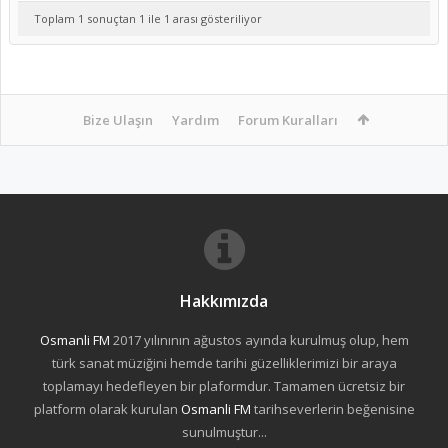
Toplam 1 sonuçtan 1 ile 1 arası gösteriliyor
Bize Ulaşın
Yardım
Forum Kuralları
Hakkımızda
Osmanli FM
2017 yılınının ağustos ayında kurulmuş olup, hem
türk sanat müziğini hemde tarihi güzelliklerimizi bir araya
toplamayı hedefleyen bir plaformdur. Tamamen ücretsiz bir
platform olarak kurulan
Osmanli FM
tarihseverlerin beğenisine
sunulmuştur...